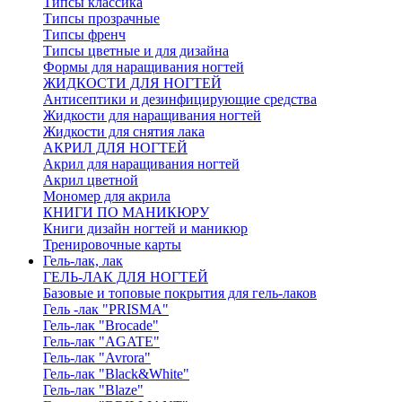
Типсы классика
Типсы прозрачные
Типсы френч
Типсы цветные и для дизайна
Формы для наращивания ногтей
ЖИДКОСТИ ДЛЯ НОГТЕЙ
Антисептики и дезинфицирующие средства
Жидкости для наращивания ногтей
Жидкости для снятия лака
АКРИЛ ДЛЯ НОГТЕЙ
Акрил для наращивания ногтей
Акрил цветной
Мономер для акрила
КНИГИ ПО МАНИКЮРУ
Книги дизайн ногтей и маникюр
Тренировочные карты
Гель-лак, лак
ГЕЛЬ-ЛАК ДЛЯ НОГТЕЙ
Базовые и топовые покрытия для гель-лаков
Гель -лак "PRISMA"
Гель-лак "Brocade"
Гель-лак "AGATE"
Гель-лак "Avrora"
Гель-лак "Black&White"
Гель-лак "Blaze"