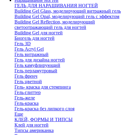
Наращивание ногтей
ГЕЛЬ ДЛЯ НАРАЩИВАНИЯ НОГТЕЙ
Building Gel Glass, моделирующий витражный гель
Building Gel Opal, моделирующий гель с эффектом
Building Gel Reflection, моделирующий
светоотражающий гель для ногтей
Building Gel для ногтей
Биогель для ногтей
Гель 3D
Гель Acryl Gel
Гель витражный
Гель для дизайна ногтей
Гель камуфлирующий
Гель перламутровый
Гель френч
Гель цветной
Гель- краска для стемпинга
Гель-глиттер
Гель-желе
Гель-краска
Гель-краска без липкого слоя
Еще
КЛЕЙ, ФОРМЫ И ТИПСЫ
Клей для ногтей
Типсы американка