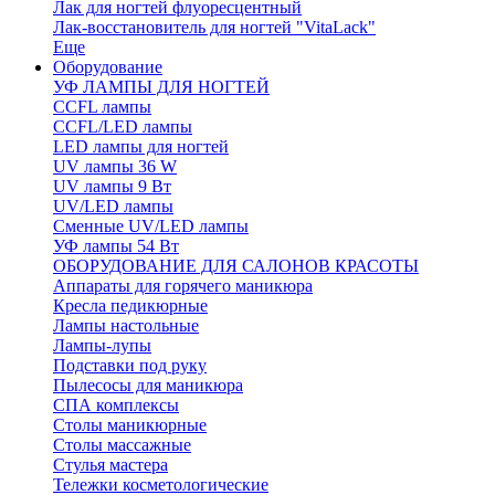
Лак для ногтей флуоресцентный
Лак-восстановитель для ногтей "VitaLack"
Еще
Оборудование
УФ ЛАМПЫ ДЛЯ НОГТЕЙ
CCFL лампы
CCFL/LED лампы
LED лампы для ногтей
UV лампы 36 W
UV лампы 9 Вт
UV/LED лампы
Сменные UV/LED лампы
УФ лампы 54 Вт
ОБОРУДОВАНИЕ ДЛЯ САЛОНОВ КРАСОТЫ
Аппараты для горячего маникюра
Кресла педикюрные
Лампы настольные
Лампы-лупы
Подставки под руку
Пылесосы для маникюра
СПА комплексы
Столы маникюрные
Столы массажные
Стулья мастера
Тележки косметологические