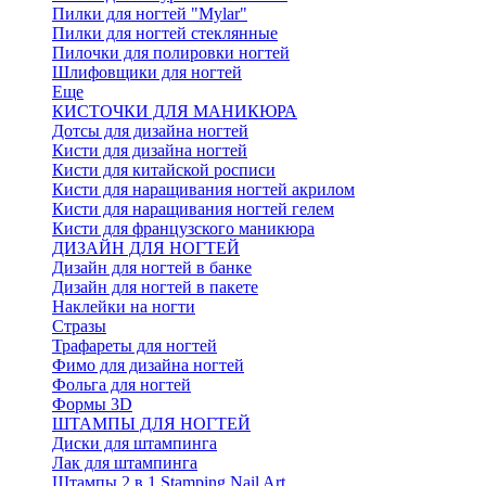
Пилки для ногтей "Mylar"
Пилки для ногтей стеклянные
Пилочки для полировки ногтей
Шлифовщики для ногтей
Еще
КИСТОЧКИ ДЛЯ МАНИКЮРА
Дотсы для дизайна ногтей
Кисти для дизайна ногтей
Кисти для китайской росписи
Кисти для наращивания ногтей акрилом
Кисти для наращивания ногтей гелем
Кисти для французского маникюра
ДИЗАЙН ДЛЯ НОГТЕЙ
Дизайн для ногтей в банке
Дизайн для ногтей в пакете
Наклейки на ногти
Стразы
Трафареты для ногтей
Фимо для дизайна ногтей
Фольга для ногтей
Формы 3D
ШТАМПЫ ДЛЯ НОГТЕЙ
Диски для штампинга
Лак для штампинга
Штампы 2 в 1 Stamping Nail Art