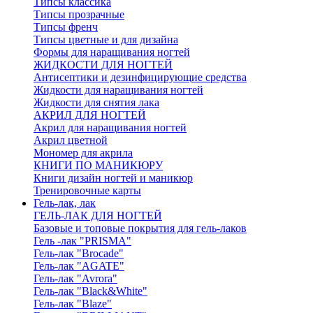
Типсы классика
Типсы прозрачные
Типсы френч
Типсы цветные и для дизайна
Формы для наращивания ногтей
ЖИДКОСТИ ДЛЯ НОГТЕЙ
Антисептики и дезинфицирующие средства
Жидкости для наращивания ногтей
Жидкости для снятия лака
АКРИЛ ДЛЯ НОГТЕЙ
Акрил для наращивания ногтей
Акрил цветной
Мономер для акрила
КНИГИ ПО МАНИКЮРУ
Книги дизайн ногтей и маникюр
Тренировочные карты
Гель-лак, лак
ГЕЛЬ-ЛАК ДЛЯ НОГТЕЙ
Базовые и топовые покрытия для гель-лаков
Гель -лак "PRISMA"
Гель-лак "Brocade"
Гель-лак "AGATE"
Гель-лак "Avrora"
Гель-лак "Black&White"
Гель-лак "Blaze"