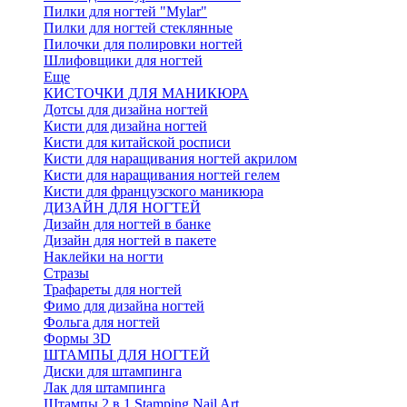
Пилки для ногтей "Mylar"
Пилки для ногтей стеклянные
Пилочки для полировки ногтей
Шлифовщики для ногтей
Еще
КИСТОЧКИ ДЛЯ МАНИКЮРА
Дотсы для дизайна ногтей
Кисти для дизайна ногтей
Кисти для китайской росписи
Кисти для наращивания ногтей акрилом
Кисти для наращивания ногтей гелем
Кисти для французского маникюра
ДИЗАЙН ДЛЯ НОГТЕЙ
Дизайн для ногтей в банке
Дизайн для ногтей в пакете
Наклейки на ногти
Стразы
Трафареты для ногтей
Фимо для дизайна ногтей
Фольга для ногтей
Формы 3D
ШТАМПЫ ДЛЯ НОГТЕЙ
Диски для штампинга
Лак для штампинга
Штампы 2 в 1 Stamping Nail Art