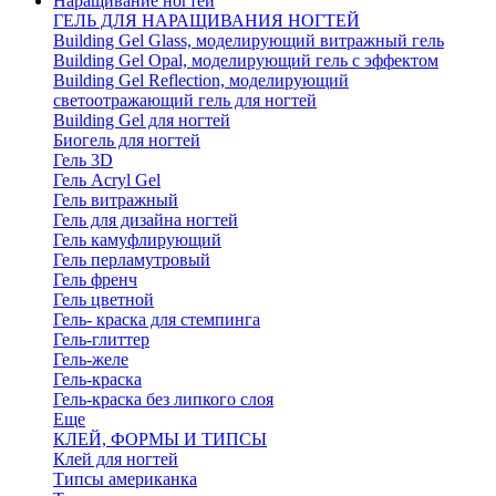
Наращивание ногтей
ГЕЛЬ ДЛЯ НАРАЩИВАНИЯ НОГТЕЙ
Building Gel Glass, моделирующий витражный гель
Building Gel Opal, моделирующий гель с эффектом
Building Gel Reflection, моделирующий
светоотражающий гель для ногтей
Building Gel для ногтей
Биогель для ногтей
Гель 3D
Гель Acryl Gel
Гель витражный
Гель для дизайна ногтей
Гель камуфлирующий
Гель перламутровый
Гель френч
Гель цветной
Гель- краска для стемпинга
Гель-глиттер
Гель-желе
Гель-краска
Гель-краска без липкого слоя
Еще
КЛЕЙ, ФОРМЫ И ТИПСЫ
Клей для ногтей
Типсы американка