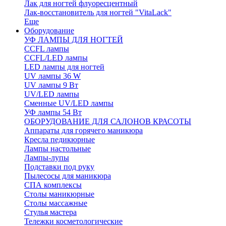
Лак для ногтей флуоресцентный
Лак-восстановитель для ногтей "VitaLack"
Еще
Оборудование
УФ ЛАМПЫ ДЛЯ НОГТЕЙ
CCFL лампы
CCFL/LED лампы
LED лампы для ногтей
UV лампы 36 W
UV лампы 9 Вт
UV/LED лампы
Сменные UV/LED лампы
УФ лампы 54 Вт
ОБОРУДОВАНИЕ ДЛЯ САЛОНОВ КРАСОТЫ
Аппараты для горячего маникюра
Кресла педикюрные
Лампы настольные
Лампы-лупы
Подставки под руку
Пылесосы для маникюра
СПА комплексы
Столы маникюрные
Столы массажные
Стулья мастера
Тележки косметологические