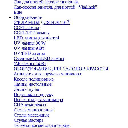
Лак для ногтей флуоресцентный
Лак-восстановитель для ногтей "VitaLack"
Еще
Оборудование
УФ ЛАМПЫ ДЛЯ НОГТЕЙ
CCFL лампы
CCFL/LED лампы
LED лампы для ногтей
UV лампы 36 W
UV лампы 9 Вт
UV/LED лампы
Сменные UV/LED лампы
УФ лампы 54 Вт
ОБОРУДОВАНИЕ ДЛЯ САЛОНОВ КРАСОТЫ
Аппараты для горячего маникюра
Кресла педикюрные
Лампы настольные
Лампы-лупы
Подставки под руку
Пылесосы для маникюра
СПА комплексы
Столы маникюрные
Столы массажные
Стулья мастера
Тележки косметологические