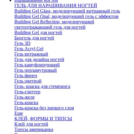
Наращивание ногтей
ГЕЛЬ ДЛЯ НАРАЩИВАНИЯ НОГТЕЙ
Building Gel Glass, моделирующий витражный гель
Building Gel Opal, моделирующий гель с эффектом
Building Gel Reflection, моделирующий
светоотражающий гель для ногтей
Building Gel для ногтей
Биогель для ногтей
Гель 3D
Гель Acryl Gel
Гель витражный
Гель для дизайна ногтей
Гель камуфлирующий
Гель перламутровый
Гель френч
Гель цветной
Гель- краска для стемпинга
Гель-глиттер
Гель-желе
Гель-краска
Гель-краска без липкого слоя
Еще
КЛЕЙ, ФОРМЫ И ТИПСЫ
Клей для ногтей
Типсы американка