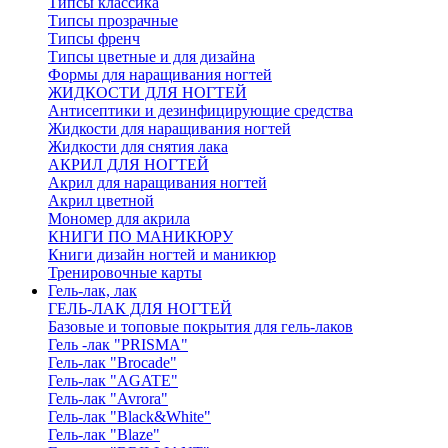
Типсы классика
Типсы прозрачные
Типсы френч
Типсы цветные и для дизайна
Формы для наращивания ногтей
ЖИДКОСТИ ДЛЯ НОГТЕЙ
Антисептики и дезинфицирующие средства
Жидкости для наращивания ногтей
Жидкости для снятия лака
АКРИЛ ДЛЯ НОГТЕЙ
Акрил для наращивания ногтей
Акрил цветной
Мономер для акрила
КНИГИ ПО МАНИКЮРУ
Книги дизайн ногтей и маникюр
Тренировочные карты
Гель-лак, лак
ГЕЛЬ-ЛАК ДЛЯ НОГТЕЙ
Базовые и топовые покрытия для гель-лаков
Гель -лак "PRISMA"
Гель-лак "Brocade"
Гель-лак "AGATE"
Гель-лак "Avrora"
Гель-лак "Black&White"
Гель-лак "Blaze"