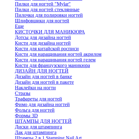
Пилки для ногтей "Mylar"
Пилки для ногтей стеклянные
Пилочки для полировки ногтей
Шлифовщики для ногтей
Еще
КИСТОЧКИ ДЛЯ МАНИКЮРА
Дотсы для дизайна ногтей
Кисти для дизайна ногтей
Кисти для китайской росписи
Кисти для наращивания ногтей акрилом
Кисти для наращивания ногтей гелем
Кисти для французского маникюра
ДИЗАЙН ДЛЯ НОГТЕЙ
Дизайн для ногтей в банке
Дизайн для ногтей в пакете
Наклейки на ногти
Стразы
Трафареты для ногтей
Фимо для дизайна ногтей
Фольга для ногтей
Формы 3D
ШТАМПЫ ДЛЯ НОГТЕЙ
Диски для штампинга
Лак для штампинга
Штампы 2 в 1 Stamping Nail Art