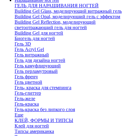
Наращивание ногтей
ГЕЛЬ ДЛЯ НАРАЩИВАНИЯ НОГТЕЙ
Building Gel Glass, моделирующий витражный гель
Building Gel Opal, моделирующий гель с эффектом
Building Gel Reflection, моделирующий
светоотражающий гель для ногтей
Building Gel для ногтей
Биогель для ногтей
Гель 3D
Гель Acryl Gel
Гель витражный
Гель для дизайна ногтей
Гель камуфлирующий
Гель перламутровый
Гель френч
Гель цветной
Гель- краска для стемпинга
Гель-глиттер
Гель-желе
Гель-краска
Гель-краска без липкого слоя
Еще
КЛЕЙ, ФОРМЫ И ТИПСЫ
Клей для ногтей
Типсы американка