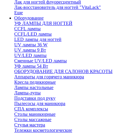
Лак для ногтей флуоресцентный
Лак-восстановитель для ногтей "VitaLack"
Еще
Оборудование
УФ ЛАМПЫ ДЛЯ НОГТЕЙ
CCFL лампы
CCFL/LED лампы
LED лампы для ногтей
UV лампы 36 W
UV лампы 9 Вт
UV/LED лампы
Сменные UV/LED лампы
УФ лампы 54 Вт
ОБОРУДОВАНИЕ ДЛЯ САЛОНОВ КРАСОТЫ
Аппараты для горячего маникюра
Кресла педикюрные
Лампы настольные
Лампы-лупы
Подставки под руку
Пылесосы для маникюра
СПА комплексы
Столы маникюрные
Столы массажные
Стулья мастера
Тележки косметологические