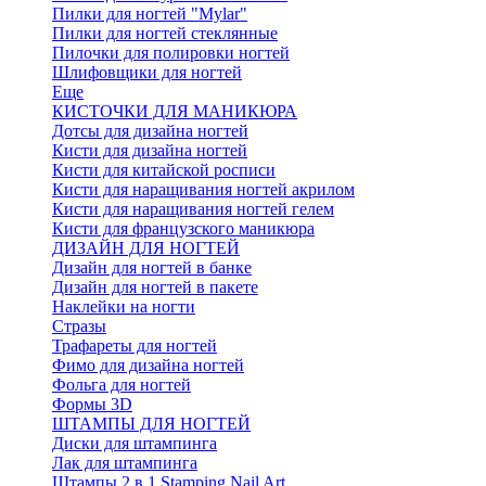
Пилки для ногтей "Mylar"
Пилки для ногтей стеклянные
Пилочки для полировки ногтей
Шлифовщики для ногтей
Еще
КИСТОЧКИ ДЛЯ МАНИКЮРА
Дотсы для дизайна ногтей
Кисти для дизайна ногтей
Кисти для китайской росписи
Кисти для наращивания ногтей акрилом
Кисти для наращивания ногтей гелем
Кисти для французского маникюра
ДИЗАЙН ДЛЯ НОГТЕЙ
Дизайн для ногтей в банке
Дизайн для ногтей в пакете
Наклейки на ногти
Стразы
Трафареты для ногтей
Фимо для дизайна ногтей
Фольга для ногтей
Формы 3D
ШТАМПЫ ДЛЯ НОГТЕЙ
Диски для штампинга
Лак для штампинга
Штампы 2 в 1 Stamping Nail Art