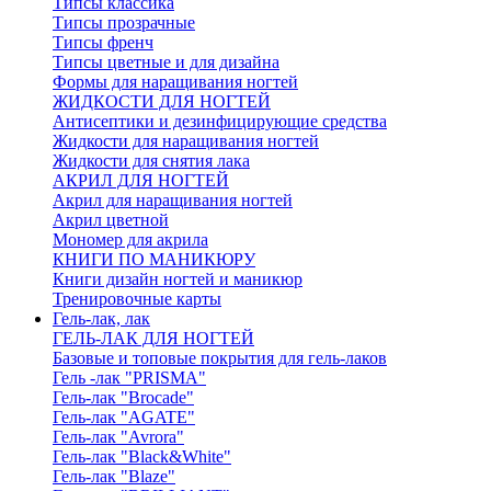
Типсы классика
Типсы прозрачные
Типсы френч
Типсы цветные и для дизайна
Формы для наращивания ногтей
ЖИДКОСТИ ДЛЯ НОГТЕЙ
Антисептики и дезинфицирующие средства
Жидкости для наращивания ногтей
Жидкости для снятия лака
АКРИЛ ДЛЯ НОГТЕЙ
Акрил для наращивания ногтей
Акрил цветной
Мономер для акрила
КНИГИ ПО МАНИКЮРУ
Книги дизайн ногтей и маникюр
Тренировочные карты
Гель-лак, лак
ГЕЛЬ-ЛАК ДЛЯ НОГТЕЙ
Базовые и топовые покрытия для гель-лаков
Гель -лак "PRISMA"
Гель-лак "Brocade"
Гель-лак "AGATE"
Гель-лак "Avrora"
Гель-лак "Black&White"
Гель-лак "Blaze"