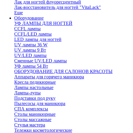
Лак для ногтей флуоресцентный
Лак-восстановитель для ногтей "VitaLack"
Еще
Оборудование
УФ ЛАМПЫ ДЛЯ НОГТЕЙ
CCFL лампы
CCFL/LED лампы
LED лампы для ногтей
UV лампы 36 W
UV лампы 9 Вт
UV/LED лампы
Сменные UV/LED лампы
УФ лампы 54 Вт
ОБОРУДОВАНИЕ ДЛЯ САЛОНОВ КРАСОТЫ
Аппараты для горячего маникюра
Кресла педикюрные
Лампы настольные
Лампы-лупы
Подставки под руку
Пылесосы для маникюра
СПА комплексы
Столы маникюрные
Столы массажные
Стулья мастера
Тележки косметологические