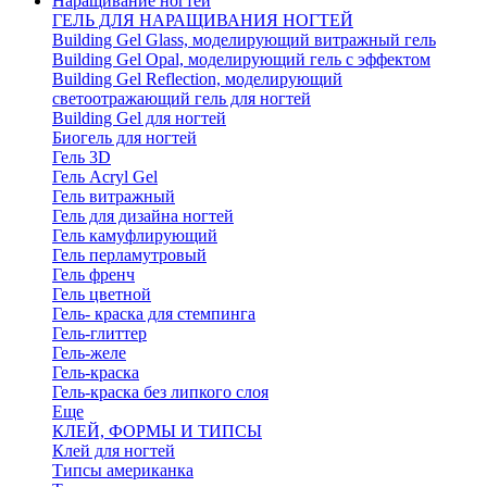
Наращивание ногтей
ГЕЛЬ ДЛЯ НАРАЩИВАНИЯ НОГТЕЙ
Building Gel Glass, моделирующий витражный гель
Building Gel Opal, моделирующий гель с эффектом
Building Gel Reflection, моделирующий
светоотражающий гель для ногтей
Building Gel для ногтей
Биогель для ногтей
Гель 3D
Гель Acryl Gel
Гель витражный
Гель для дизайна ногтей
Гель камуфлирующий
Гель перламутровый
Гель френч
Гель цветной
Гель- краска для стемпинга
Гель-глиттер
Гель-желе
Гель-краска
Гель-краска без липкого слоя
Еще
КЛЕЙ, ФОРМЫ И ТИПСЫ
Клей для ногтей
Типсы американка