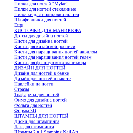
Пилки для ногтей "Mylar"
Пилки для ногтей стеклянные
Пилочки для полировки ногтей
Шлифовщики для ногтей
Еще
КИСТОЧКИ ДЛЯ МАНИКЮРА
Дотсы для дизайна ногтей
Кисти для дизайна ногтей
Кисти для китайской росписи
Кисти для наращивания ногтей акрилом
Кисти для наращивания ногтей гелем
Кисти для французского маникюра
ДИЗАЙН ДЛЯ НОГТЕЙ
Дизайн для ногтей в банке
Дизайн для ногтей в пакете
Наклейки на ногти
Стразы
Трафареты для ногтей
Фимо для дизайна ногтей
Фольга для ногтей
Формы 3D
ШТАМПЫ ДЛЯ НОГТЕЙ
Диски для штампинга
Лак для штампинга
Штампы 2 в 1 Stamping Nail Art