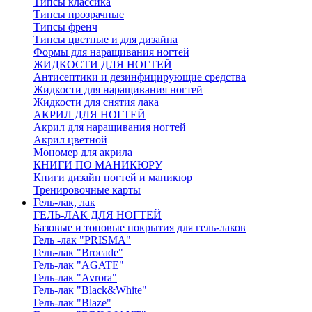
Типсы классика
Типсы прозрачные
Типсы френч
Типсы цветные и для дизайна
Формы для наращивания ногтей
ЖИДКОСТИ ДЛЯ НОГТЕЙ
Антисептики и дезинфицирующие средства
Жидкости для наращивания ногтей
Жидкости для снятия лака
АКРИЛ ДЛЯ НОГТЕЙ
Акрил для наращивания ногтей
Акрил цветной
Мономер для акрила
КНИГИ ПО МАНИКЮРУ
Книги дизайн ногтей и маникюр
Тренировочные карты
Гель-лак, лак
ГЕЛЬ-ЛАК ДЛЯ НОГТЕЙ
Базовые и топовые покрытия для гель-лаков
Гель -лак "PRISMA"
Гель-лак "Brocade"
Гель-лак "AGATE"
Гель-лак "Avrora"
Гель-лак "Black&White"
Гель-лак "Blaze"