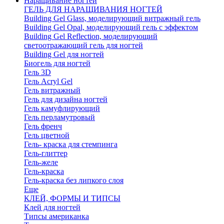
Наращивание ногтей
ГЕЛЬ ДЛЯ НАРАЩИВАНИЯ НОГТЕЙ
Building Gel Glass, моделирующий витражный гель
Building Gel Opal, моделирующий гель с эффектом
Building Gel Reflection, моделирующий
светоотражающий гель для ногтей
Building Gel для ногтей
Биогель для ногтей
Гель 3D
Гель Acryl Gel
Гель витражный
Гель для дизайна ногтей
Гель камуфлирующий
Гель перламутровый
Гель френч
Гель цветной
Гель- краска для стемпинга
Гель-глиттер
Гель-желе
Гель-краска
Гель-краска без липкого слоя
Еще
КЛЕЙ, ФОРМЫ И ТИПСЫ
Клей для ногтей
Типсы американка