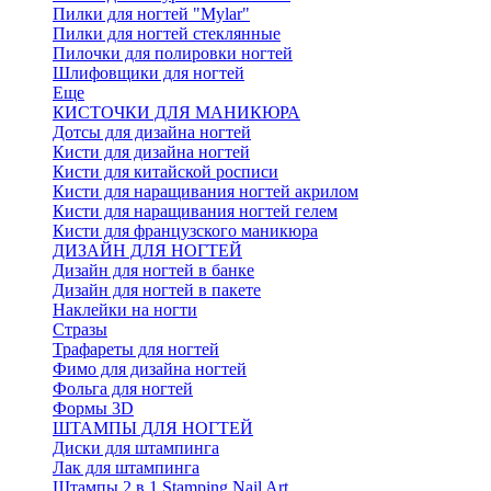
Пилки для ногтей "Mylar"
Пилки для ногтей стеклянные
Пилочки для полировки ногтей
Шлифовщики для ногтей
Еще
КИСТОЧКИ ДЛЯ МАНИКЮРА
Дотсы для дизайна ногтей
Кисти для дизайна ногтей
Кисти для китайской росписи
Кисти для наращивания ногтей акрилом
Кисти для наращивания ногтей гелем
Кисти для французского маникюра
ДИЗАЙН ДЛЯ НОГТЕЙ
Дизайн для ногтей в банке
Дизайн для ногтей в пакете
Наклейки на ногти
Стразы
Трафареты для ногтей
Фимо для дизайна ногтей
Фольга для ногтей
Формы 3D
ШТАМПЫ ДЛЯ НОГТЕЙ
Диски для штампинга
Лак для штампинга
Штампы 2 в 1 Stamping Nail Art