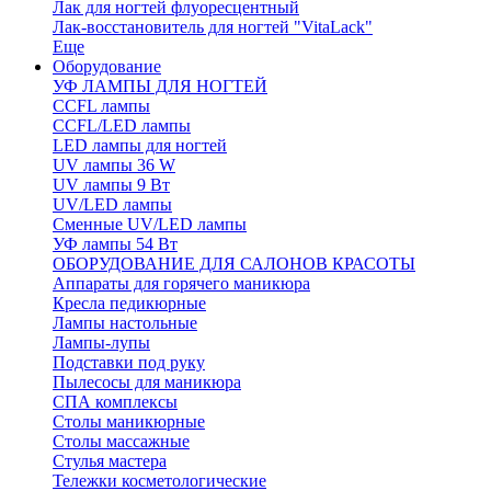
Лак для ногтей флуоресцентный
Лак-восстановитель для ногтей "VitaLack"
Еще
Оборудование
УФ ЛАМПЫ ДЛЯ НОГТЕЙ
CCFL лампы
CCFL/LED лампы
LED лампы для ногтей
UV лампы 36 W
UV лампы 9 Вт
UV/LED лампы
Сменные UV/LED лампы
УФ лампы 54 Вт
ОБОРУДОВАНИЕ ДЛЯ САЛОНОВ КРАСОТЫ
Аппараты для горячего маникюра
Кресла педикюрные
Лампы настольные
Лампы-лупы
Подставки под руку
Пылесосы для маникюра
СПА комплексы
Столы маникюрные
Столы массажные
Стулья мастера
Тележки косметологические