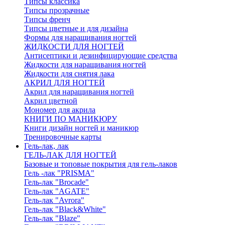
Типсы классика
Типсы прозрачные
Типсы френч
Типсы цветные и для дизайна
Формы для наращивания ногтей
ЖИДКОСТИ ДЛЯ НОГТЕЙ
Антисептики и дезинфицирующие средства
Жидкости для наращивания ногтей
Жидкости для снятия лака
АКРИЛ ДЛЯ НОГТЕЙ
Акрил для наращивания ногтей
Акрил цветной
Мономер для акрила
КНИГИ ПО МАНИКЮРУ
Книги дизайн ногтей и маникюр
Тренировочные карты
Гель-лак, лак
ГЕЛЬ-ЛАК ДЛЯ НОГТЕЙ
Базовые и топовые покрытия для гель-лаков
Гель -лак "PRISMA"
Гель-лак "Brocade"
Гель-лак "AGATE"
Гель-лак "Avrora"
Гель-лак "Black&White"
Гель-лак "Blaze"