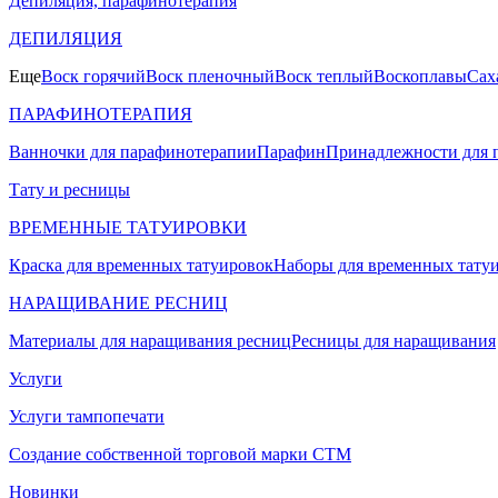
Депиляция, парафинотерапия
ДЕПИЛЯЦИЯ
Еще
Воск горячий
Воск пленочный
Воск теплый
Воскоплавы
Сах
ПАРАФИНОТЕРАПИЯ
Ванночки для парафинотерапии
Парафин
Принадлежности для 
Тату и ресницы
ВРЕМЕННЫЕ ТАТУИРОВКИ
Краска для временных татуировок
Наборы для временных тату
НАРАЩИВАНИЕ РЕСНИЦ
Материалы для наращивания ресниц
Ресницы для наращивания
Услуги
Услуги тампопечати
Создание собственной торговой марки СТМ
Новинки