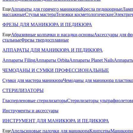
Еще
Аппараты для горячего маникюра
Кресла педикюрные
Ламп
массажные
Стулья мастера
Тележки косметологические
Электрич
ФРЕЗЫ ДЛЯ МАНИКЮРА И ПЕДИКЮРА
Еще
Абразивные колпачки и насадки-основы
Аксессуары для фр
стальные
Фрезы твердосплавные
АППАРАТЫ ДЛЯ МАНИКЮРА И ПЕДИКЮРА
Аппараты Filing
Аппараты Orbita
Аппараты Planet Nails
Аппараты
ЧЕМОДАНЫ И СУМКИ ПРОФЕССИОНАЛЬНЫЕ
Сумки для мастера маникюра
Чемоданы для маникюра пластик
СТЕРИЛИЗАТОРЫ
Гласперленовые стерилизаторы
Стерилизаторы ультрафиолетов
Инструменты и аксессуары
ИНСТРУМЕНТ ДЛЯ МАНИКЮРА И ПЕДИКЮРА
Еще
Апельсиновые палочки для маникюра
Книпсеры
Маникюрны