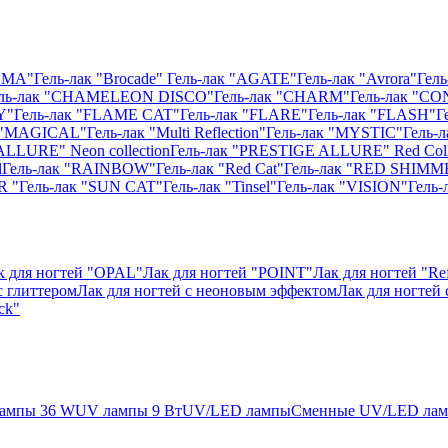
ISMA"
Гель-лак "Brocade"
Гель-лак "AGATE"
Гель-лак "Avrora"
Гель
ль-лак "CHAMELEON DISCO"
Гель-лак "CHARM"
Гель-лак "CO
Y"
Гель-лак "FLAME CAT"
Гель-лак "FLARE"
Гель-лак "FLASH"
Г
к "MAGICAL"
Гель-лак "Multi Reflection"
Гель-лак "MYSTIC"
Гель-
ALLURE" Neon collection
Гель-лак "PRESTIGE ALLURE" Red Coll
l
Гель-лак "RAINBOW"
Гель-лак "Red Cat"
Гель-лак "RED SHIMM
R "
Гель-лак "SUN CAT"
Гель-лак "Tinsel"
Гель-лак "VISION"
Гель
к для ногтей "OPAL"
Лак для ногтей "POINT"
Лак для ногтей "Ref
с глиттером
Лак для ногтей с неоновым эффектом
Лак для ногтей
ck"
ампы 36 W
UV лампы 9 Вт
UV/LED лампы
Сменные UV/LED ла