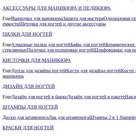
АКСЕССУАРЫ ДЛЯ МАНИКЮРА И ПЕДИКЮРА
Еще
Ванночки для маникюра
Защита для мастера
Одноразовая пр
емкости
Щеточки для ногтей и другие аксессуары
ПИЛКИ ДЛЯ НОГТЕЙ
Еще
Алмазные пилки для ногтей
Бафы для ногтей
Керамические
стеклянные
Пилочки для полировки ногтей
Шлифовщики для н
КИСТОЧКИ ДЛЯ МАНИКЮРА
Еще
Дотсы для дизайна ногтей
Кисти для дизайна ногтей
Кисти 
маникюра
ДИЗАЙН ДЛЯ НОГТЕЙ
Еще
Дизайн для ногтей в банке
Дизайн для ногтей в пакете
Накл
ШТАМПЫ ДЛЯ НОГТЕЙ
Диски для штампинга
Лак для штампинга
Штампы 2 в 1 Stamping
КРАСКИ ДЛЯ НОГТЕЙ