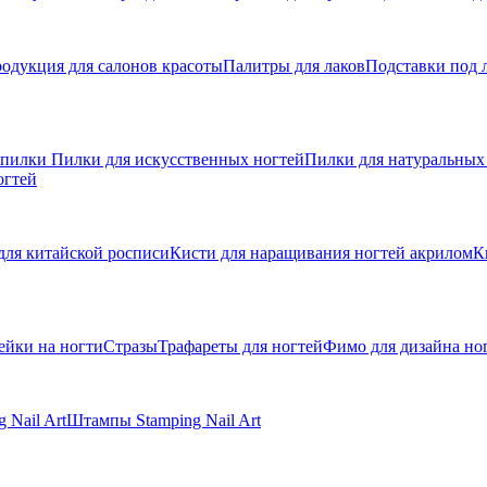
одукция для салонов красоты
Палитры для лаков
Подставки под 
 пилки
Пилки для искусственных ногтей
Пилки для натуральных
огтей
для китайской росписи
Кисти для наращивания ногтей акрилом
К
ейки на ногти
Стразы
Трафареты для ногтей
Фимо для дизайна но
 Nail Art
Штампы Stamping Nail Art