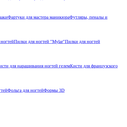
лаки
Фартуки для мастера маникюра
Футляры, пеналы и
 ногтей
Пилки для ногтей "Mylar"
Пилки для ногтей
исти для наращивания ногтей гелем
Кисти для французского
гтей
Фольга для ногтей
Формы 3D