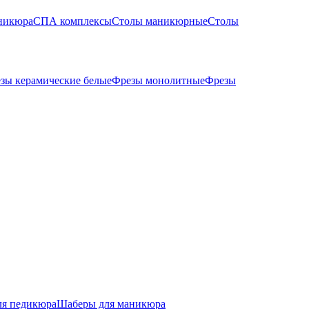
никюра
СПА комплексы
Столы маникюрные
Столы
зы керамические белые
Фрезы монолитные
Фрезы
ля педикюра
Шаберы для маникюра