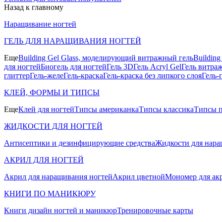
Назад к главному
Наращивание ногтей
ГЕЛЬ ДЛЯ НАРАЩИВАНИЯ НОГТЕЙ
Еще
Building Gel Glass, моделирующий витражный гель
Buildin
для ногтей
Биогель для ногтей
Гель 3D
Гель Acryl Gel
Гель витра
глиттер
Гель-желе
Гель-краска
Гель-краска без липкого слоя
Гель-
КЛЕЙ, ФОРМЫ И ТИПСЫ
Еще
Клей для ногтей
Типсы американка
Типсы классика
Типсы п
ЖИДКОСТИ ДЛЯ НОГТЕЙ
Антисептики и дезинфицирующие средства
Жидкости для нара
АКРИЛ ДЛЯ НОГТЕЙ
Акрил для наращивания ногтей
Акрил цветной
Мономер для ак
КНИГИ ПО МАНИКЮРУ
Книги дизайн ногтей и маникюр
Тренировочные карты