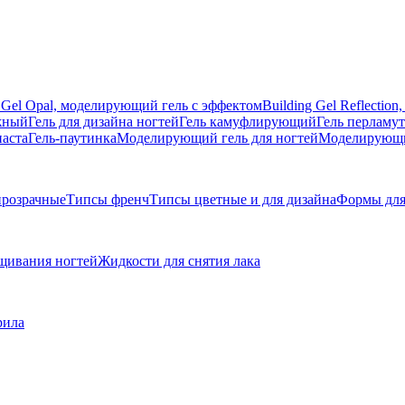
g Gel Opal, моделирующий гель с эффектом
Building Gel Reflecti
жный
Гель для дизайна ногтей
Гель камуфлирующий
Гель перламу
паста
Гель-паутинка
Моделирующий гель для ногтей
Моделирующий
розрачные
Типсы френч
Типсы цветные и для дизайна
Формы для
щивания ногтей
Жидкости для снятия лака
рила