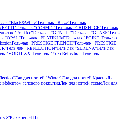
-лак "Black&White"
Гель-лак "Blaze"
Гель-лак
NFETTI"
Гель-лак "COSMIC"
Гель-лак "CRUSH ICE"
Гель-лак
ель-лак "Fruit ice"
Гель-лак "GENTLE"
Гель-лак "GLASS"
Гель-
лак "OPAL"
Гель-лак "PLATINUM"
Гель-лак "POINT"
Гель-лак
ection
Гель-лак "PRESTIGE FRENCH"
Гель-лак "PRESTIGE
ER"
Гель-лак "REFLECTION"
Гель-лак "SERENA"
Гель-лак
-лак "VORTEXX"
Гель-лак "Yuki Reflection"
Гель-лак
lection"
Лак для ногтей "Winter"
Лак для ногтей Красный с
 с эффектом гелевого покрытия
Лак для ногтей термо
Лак для
мпы
УФ лампы 54 Вт