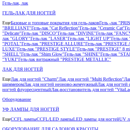
Гель-лак, лак
ГЕЛЬ-ЛАК ДЛЯ НОГТЕЙ
Еще
Базовые и топовые покрытия для гель-лаков
Гель -лак "PR
"BRILLIANT"
Гель-лак "Cat Reflection"
Гель-лак "Ceramic Cat"
Ге
"Delicate"
Гель-лак "DISCO"
Гель-лак "DIVINE"
Гель-лак "FANC
лак "GLORY"
Гель-лак "LASER"
Гель-лак "LIGHT UP"
Гель-ла
"POTAL"
Гель-лак "PRESTIGE ALLURE"
Гель-лак "PRESTIGE 
LUXE"
Гель-лак "PRESTIGE STYLE"
Гель-лак "PRESTIGE" 8 m
"SHELL"
Гель-лак "Shim Glow"
Гель-лак "SHINE"
Гель-лак "STA
"YUKI"
Гель-лак витражный "PRESTIGE METALLIC"
ЛАК ДЛЯ НОГТЕЙ
Еще
Лак для ногтей "Charm"
Лак для ногтей "Multi Reflection"
Ла
шиммером
Лак для ногтей неоново-жемчужный
Лак для ногтей 
ногтей флуоресцентный
Лак-восстановитель для ногтей "VitaLa
Оборудование
УФ ЛАМПЫ ДЛЯ НОГТЕЙ
Еще
CCFL лампы
CCFL/LED лампы
LED лампы для ногтей
UV л
ОБОРУДОВАНИЕ ДЛЯ САЛОНОВ КРАСОТЫ