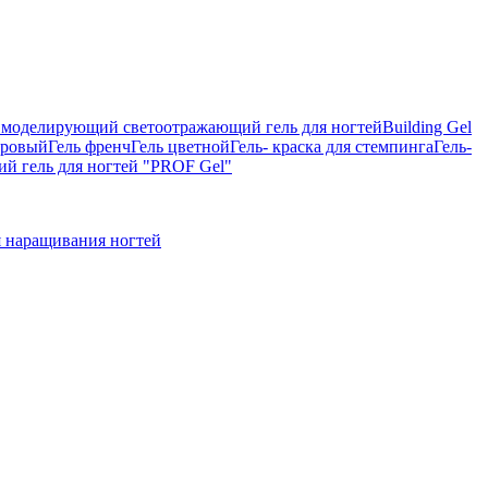
on, моделирующий светоотражающий гель для ногтей
Building Gel
тровый
Гель френч
Гель цветной
Гель- краска для стемпинга
Гель-
 гель для ногтей "PROF Gel"
 наращивания ногтей