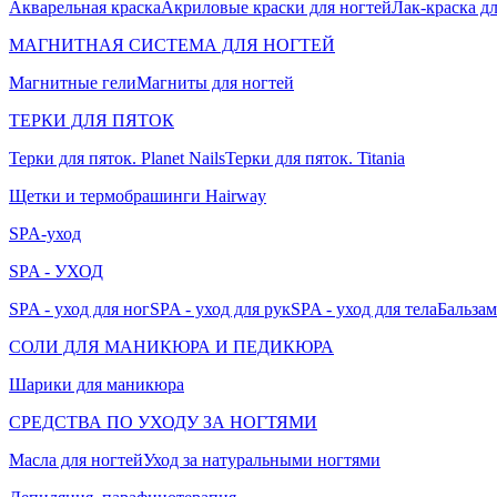
Акварельная краска
Акриловые краски для ногтей
Лак-краска д
МАГНИТНАЯ СИСТЕМА ДЛЯ НОГТЕЙ
Магнитные гели
Магниты для ногтей
ТЕРКИ ДЛЯ ПЯТОК
Терки для пяток. Planet Nails
Терки для пяток. Titania
Щетки и термобрашинги Hairway
SPA-уход
SPA - УХОД
SPA - уход для ног
SPA - уход для рук
SPA - уход для тела
Бальзам
СОЛИ ДЛЯ МАНИКЮРА И ПЕДИКЮРА
Шарики для маникюра
СРЕДСТВА ПО УХОДУ ЗА НОГТЯМИ
Масла для ногтей
Уход за натуральными ногтями