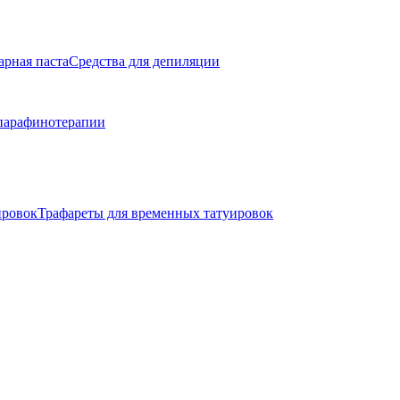
арная паста
Средства для депиляции
парафинотерапии
ировок
Трафареты для временных татуировок