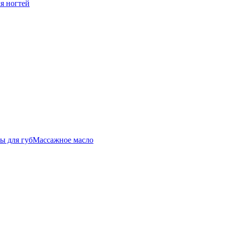
ля ногтей
ы для губ
Массажное масло