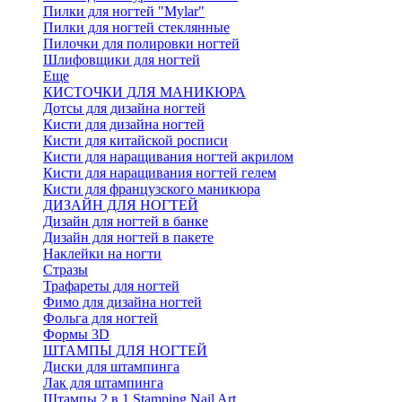
Пилки для ногтей "Mylar"
Пилки для ногтей стеклянные
Пилочки для полировки ногтей
Шлифовщики для ногтей
Еще
КИСТОЧКИ ДЛЯ МАНИКЮРА
Дотсы для дизайна ногтей
Кисти для дизайна ногтей
Кисти для китайской росписи
Кисти для наращивания ногтей акрилом
Кисти для наращивания ногтей гелем
Кисти для французского маникюра
ДИЗАЙН ДЛЯ НОГТЕЙ
Дизайн для ногтей в банке
Дизайн для ногтей в пакете
Наклейки на ногти
Стразы
Трафареты для ногтей
Фимо для дизайна ногтей
Фольга для ногтей
Формы 3D
ШТАМПЫ ДЛЯ НОГТЕЙ
Диски для штампинга
Лак для штампинга
Штампы 2 в 1 Stamping Nail Art