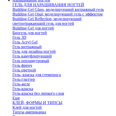
Наращивание ногтей
ГЕЛЬ ДЛЯ НАРАЩИВАНИЯ НОГТЕЙ
Building Gel Glass, моделирующий витражный гель
Building Gel Opal, моделирующий гель с эффектом
Building Gel Reflection, моделирующий
светоотражающий гель для ногтей
Building Gel для ногтей
Биогель для ногтей
Гель 3D
Гель Acryl Gel
Гель витражный
Гель для дизайна ногтей
Гель камуфлирующий
Гель перламутровый
Гель френч
Гель цветной
Гель- краска для стемпинга
Гель-глиттер
Гель-желе
Гель-краска
Гель-краска без липкого слоя
Еще
КЛЕЙ, ФОРМЫ И ТИПСЫ
Клей для ногтей
Типсы американка