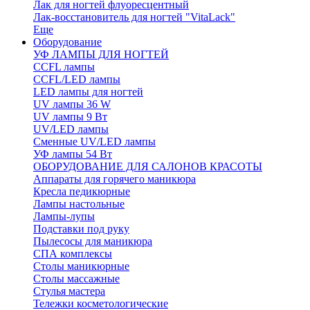
Лак для ногтей флуоресцентный
Лак-восстановитель для ногтей "VitaLack"
Еще
Оборудование
УФ ЛАМПЫ ДЛЯ НОГТЕЙ
CCFL лампы
CCFL/LED лампы
LED лампы для ногтей
UV лампы 36 W
UV лампы 9 Вт
UV/LED лампы
Сменные UV/LED лампы
УФ лампы 54 Вт
ОБОРУДОВАНИЕ ДЛЯ САЛОНОВ КРАСОТЫ
Аппараты для горячего маникюра
Кресла педикюрные
Лампы настольные
Лампы-лупы
Подставки под руку
Пылесосы для маникюра
СПА комплексы
Столы маникюрные
Столы массажные
Стулья мастера
Тележки косметологические