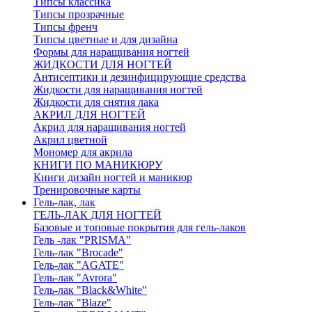
Типсы классика
Типсы прозрачные
Типсы френч
Типсы цветные и для дизайна
Формы для наращивания ногтей
ЖИДКОСТИ ДЛЯ НОГТЕЙ
Антисептики и дезинфицирующие средства
Жидкости для наращивания ногтей
Жидкости для снятия лака
АКРИЛ ДЛЯ НОГТЕЙ
Акрил для наращивания ногтей
Акрил цветной
Мономер для акрила
КНИГИ ПО МАНИКЮРУ
Книги дизайн ногтей и маникюр
Тренировочные карты
Гель-лак, лак
ГЕЛЬ-ЛАК ДЛЯ НОГТЕЙ
Базовые и топовые покрытия для гель-лаков
Гель -лак "PRISMA"
Гель-лак "Brocade"
Гель-лак "AGATE"
Гель-лак "Avrora"
Гель-лак "Black&White"
Гель-лак "Blaze"