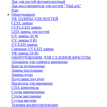
Лак для ногтей флуоресцентный
Лак-восстановитель для ногтей "VitaLack"
Еще
Оборудование
УФ ЛАМПЫ ДЛЯ НОГТЕЙ
CCFL лампы
CCFL/LED лампы
LED лампы для ногтей
UV лампы 36 W
UV лампы 9 Вт
UV/LED лампы
Сменные UV/LED лампы
УФ лампы 54 Вт
ОБОРУДОВАНИЕ ДЛЯ САЛОНОВ КРАСОТЫ
Аппараты для горячего маникюра
Кресла педикюрные
Лампы настольные
Лампы-лупы
Подставки под руку
Пылесосы для маникюра
СПА комплексы
Столы маникюрные
Столы массажные
Стулья мастера
Тележки косметологические