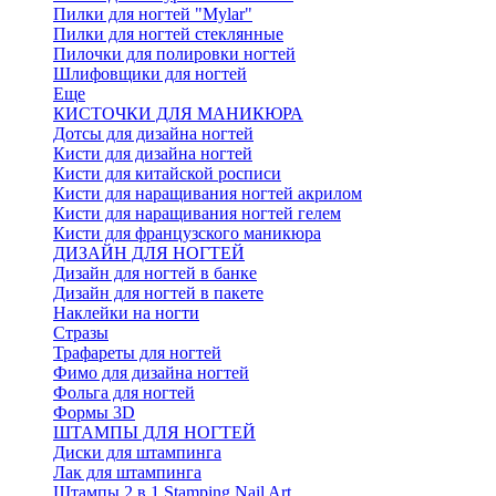
Пилки для ногтей "Mylar"
Пилки для ногтей стеклянные
Пилочки для полировки ногтей
Шлифовщики для ногтей
Еще
КИСТОЧКИ ДЛЯ МАНИКЮРА
Дотсы для дизайна ногтей
Кисти для дизайна ногтей
Кисти для китайской росписи
Кисти для наращивания ногтей акрилом
Кисти для наращивания ногтей гелем
Кисти для французского маникюра
ДИЗАЙН ДЛЯ НОГТЕЙ
Дизайн для ногтей в банке
Дизайн для ногтей в пакете
Наклейки на ногти
Стразы
Трафареты для ногтей
Фимо для дизайна ногтей
Фольга для ногтей
Формы 3D
ШТАМПЫ ДЛЯ НОГТЕЙ
Диски для штампинга
Лак для штампинга
Штампы 2 в 1 Stamping Nail Art