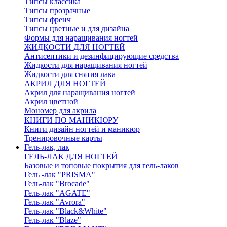
Типсы классика
Типсы прозрачные
Типсы френч
Типсы цветные и для дизайна
Формы для наращивания ногтей
ЖИДКОСТИ ДЛЯ НОГТЕЙ
Антисептики и дезинфицирующие средства
Жидкости для наращивания ногтей
Жидкости для снятия лака
АКРИЛ ДЛЯ НОГТЕЙ
Акрил для наращивания ногтей
Акрил цветной
Мономер для акрила
КНИГИ ПО МАНИКЮРУ
Книги дизайн ногтей и маникюр
Тренировочные карты
Гель-лак, лак
ГЕЛЬ-ЛАК ДЛЯ НОГТЕЙ
Базовые и топовые покрытия для гель-лаков
Гель -лак "PRISMA"
Гель-лак "Brocade"
Гель-лак "AGATE"
Гель-лак "Avrora"
Гель-лак "Black&White"
Гель-лак "Blaze"