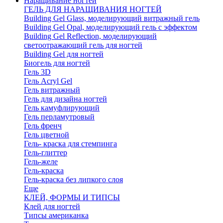
Наращивание ногтей
ГЕЛЬ ДЛЯ НАРАЩИВАНИЯ НОГТЕЙ
Building Gel Glass, моделирующий витражный гель
Building Gel Opal, моделирующий гель с эффектом
Building Gel Reflection, моделирующий
светоотражающий гель для ногтей
Building Gel для ногтей
Биогель для ногтей
Гель 3D
Гель Acryl Gel
Гель витражный
Гель для дизайна ногтей
Гель камуфлирующий
Гель перламутровый
Гель френч
Гель цветной
Гель- краска для стемпинга
Гель-глиттер
Гель-желе
Гель-краска
Гель-краска без липкого слоя
Еще
КЛЕЙ, ФОРМЫ И ТИПСЫ
Клей для ногтей
Типсы американка