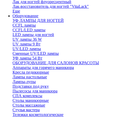
Лак для ногтей флуоресцентный
Лак-восстановитель для ногтей "VitaLack"
Еще
Оборудование
УФ ЛАМПЫ ДЛЯ НОГТЕЙ
CCFL лампы
CCFL/LED лампы
LED лампы для ногтей
UV лампы 36 W
UV лампы 9 Вт
UV/LED лампы
Сменные UV/LED лампы
УФ лампы 54 Вт
ОБОРУДОВАНИЕ ДЛЯ САЛОНОВ КРАСОТЫ
Аппараты для горячего маникюра
Кресла педикюрные
Лампы настольные
Лампы-лупы
Подставки под руку
Пылесосы для маникюра
СПА комплексы
Столы маникюрные
Столы массажные
Стулья мастера
Тележки косметологические