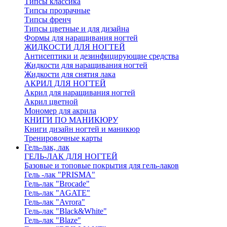
Типсы классика
Типсы прозрачные
Типсы френч
Типсы цветные и для дизайна
Формы для наращивания ногтей
ЖИДКОСТИ ДЛЯ НОГТЕЙ
Антисептики и дезинфицирующие средства
Жидкости для наращивания ногтей
Жидкости для снятия лака
АКРИЛ ДЛЯ НОГТЕЙ
Акрил для наращивания ногтей
Акрил цветной
Мономер для акрила
КНИГИ ПО МАНИКЮРУ
Книги дизайн ногтей и маникюр
Тренировочные карты
Гель-лак, лак
ГЕЛЬ-ЛАК ДЛЯ НОГТЕЙ
Базовые и топовые покрытия для гель-лаков
Гель -лак "PRISMA"
Гель-лак "Brocade"
Гель-лак "AGATE"
Гель-лак "Avrora"
Гель-лак "Black&White"
Гель-лак "Blaze"