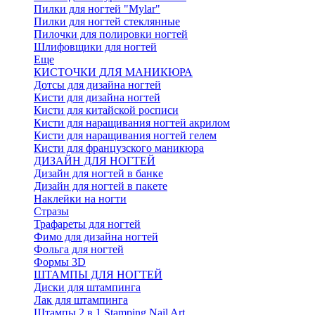
Пилки для ногтей "Mylar"
Пилки для ногтей стеклянные
Пилочки для полировки ногтей
Шлифовщики для ногтей
Еще
КИСТОЧКИ ДЛЯ МАНИКЮРА
Дотсы для дизайна ногтей
Кисти для дизайна ногтей
Кисти для китайской росписи
Кисти для наращивания ногтей акрилом
Кисти для наращивания ногтей гелем
Кисти для французского маникюра
ДИЗАЙН ДЛЯ НОГТЕЙ
Дизайн для ногтей в банке
Дизайн для ногтей в пакете
Наклейки на ногти
Стразы
Трафареты для ногтей
Фимо для дизайна ногтей
Фольга для ногтей
Формы 3D
ШТАМПЫ ДЛЯ НОГТЕЙ
Диски для штампинга
Лак для штампинга
Штампы 2 в 1 Stamping Nail Art