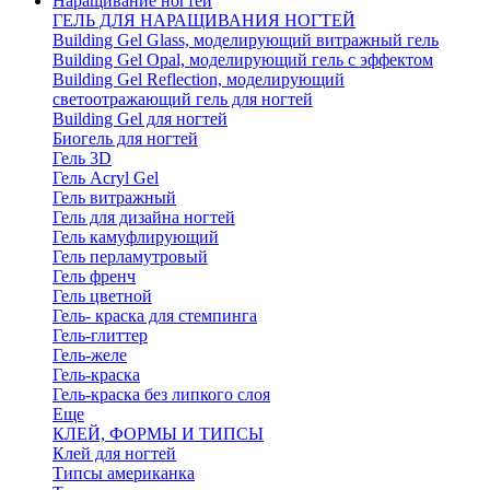
Наращивание ногтей
ГЕЛЬ ДЛЯ НАРАЩИВАНИЯ НОГТЕЙ
Building Gel Glass, моделирующий витражный гель
Building Gel Opal, моделирующий гель с эффектом
Building Gel Reflection, моделирующий
светоотражающий гель для ногтей
Building Gel для ногтей
Биогель для ногтей
Гель 3D
Гель Acryl Gel
Гель витражный
Гель для дизайна ногтей
Гель камуфлирующий
Гель перламутровый
Гель френч
Гель цветной
Гель- краска для стемпинга
Гель-глиттер
Гель-желе
Гель-краска
Гель-краска без липкого слоя
Еще
КЛЕЙ, ФОРМЫ И ТИПСЫ
Клей для ногтей
Типсы американка