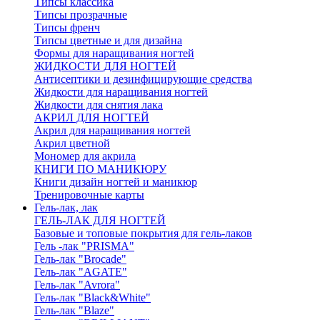
Типсы классика
Типсы прозрачные
Типсы френч
Типсы цветные и для дизайна
Формы для наращивания ногтей
ЖИДКОСТИ ДЛЯ НОГТЕЙ
Антисептики и дезинфицирующие средства
Жидкости для наращивания ногтей
Жидкости для снятия лака
АКРИЛ ДЛЯ НОГТЕЙ
Акрил для наращивания ногтей
Акрил цветной
Мономер для акрила
КНИГИ ПО МАНИКЮРУ
Книги дизайн ногтей и маникюр
Тренировочные карты
Гель-лак, лак
ГЕЛЬ-ЛАК ДЛЯ НОГТЕЙ
Базовые и топовые покрытия для гель-лаков
Гель -лак "PRISMA"
Гель-лак "Brocade"
Гель-лак "AGATE"
Гель-лак "Avrora"
Гель-лак "Black&White"
Гель-лак "Blaze"