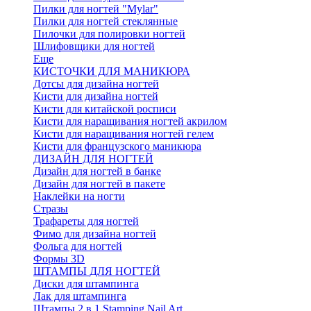
Пилки для ногтей "Mylar"
Пилки для ногтей стеклянные
Пилочки для полировки ногтей
Шлифовщики для ногтей
Еще
КИСТОЧКИ ДЛЯ МАНИКЮРА
Дотсы для дизайна ногтей
Кисти для дизайна ногтей
Кисти для китайской росписи
Кисти для наращивания ногтей акрилом
Кисти для наращивания ногтей гелем
Кисти для французского маникюра
ДИЗАЙН ДЛЯ НОГТЕЙ
Дизайн для ногтей в банке
Дизайн для ногтей в пакете
Наклейки на ногти
Стразы
Трафареты для ногтей
Фимо для дизайна ногтей
Фольга для ногтей
Формы 3D
ШТАМПЫ ДЛЯ НОГТЕЙ
Диски для штампинга
Лак для штампинга
Штампы 2 в 1 Stamping Nail Art