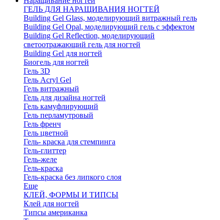
Наращивание ногтей
ГЕЛЬ ДЛЯ НАРАЩИВАНИЯ НОГТЕЙ
Building Gel Glass, моделирующий витражный гель
Building Gel Opal, моделирующий гель с эффектом
Building Gel Reflection, моделирующий
светоотражающий гель для ногтей
Building Gel для ногтей
Биогель для ногтей
Гель 3D
Гель Acryl Gel
Гель витражный
Гель для дизайна ногтей
Гель камуфлирующий
Гель перламутровый
Гель френч
Гель цветной
Гель- краска для стемпинга
Гель-глиттер
Гель-желе
Гель-краска
Гель-краска без липкого слоя
Еще
КЛЕЙ, ФОРМЫ И ТИПСЫ
Клей для ногтей
Типсы американка