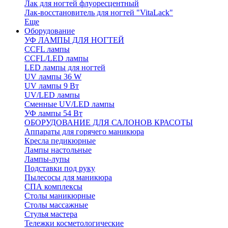
Лак для ногтей флуоресцентный
Лак-восстановитель для ногтей "VitaLack"
Еще
Оборудование
УФ ЛАМПЫ ДЛЯ НОГТЕЙ
CCFL лампы
CCFL/LED лампы
LED лампы для ногтей
UV лампы 36 W
UV лампы 9 Вт
UV/LED лампы
Сменные UV/LED лампы
УФ лампы 54 Вт
ОБОРУДОВАНИЕ ДЛЯ САЛОНОВ КРАСОТЫ
Аппараты для горячего маникюра
Кресла педикюрные
Лампы настольные
Лампы-лупы
Подставки под руку
Пылесосы для маникюра
СПА комплексы
Столы маникюрные
Столы массажные
Стулья мастера
Тележки косметологические