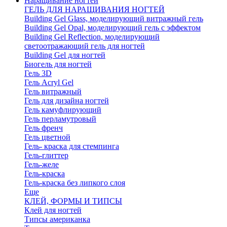
Наращивание ногтей
ГЕЛЬ ДЛЯ НАРАЩИВАНИЯ НОГТЕЙ
Building Gel Glass, моделирующий витражный гель
Building Gel Opal, моделирующий гель с эффектом
Building Gel Reflection, моделирующий
светоотражающий гель для ногтей
Building Gel для ногтей
Биогель для ногтей
Гель 3D
Гель Acryl Gel
Гель витражный
Гель для дизайна ногтей
Гель камуфлирующий
Гель перламутровый
Гель френч
Гель цветной
Гель- краска для стемпинга
Гель-глиттер
Гель-желе
Гель-краска
Гель-краска без липкого слоя
Еще
КЛЕЙ, ФОРМЫ И ТИПСЫ
Клей для ногтей
Типсы американка