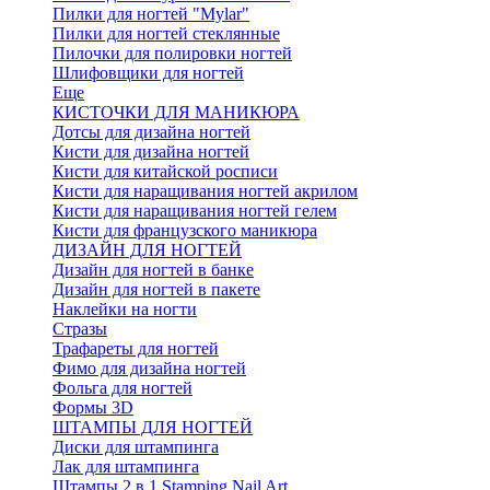
Пилки для ногтей "Mylar"
Пилки для ногтей стеклянные
Пилочки для полировки ногтей
Шлифовщики для ногтей
Еще
КИСТОЧКИ ДЛЯ МАНИКЮРА
Дотсы для дизайна ногтей
Кисти для дизайна ногтей
Кисти для китайской росписи
Кисти для наращивания ногтей акрилом
Кисти для наращивания ногтей гелем
Кисти для французского маникюра
ДИЗАЙН ДЛЯ НОГТЕЙ
Дизайн для ногтей в банке
Дизайн для ногтей в пакете
Наклейки на ногти
Стразы
Трафареты для ногтей
Фимо для дизайна ногтей
Фольга для ногтей
Формы 3D
ШТАМПЫ ДЛЯ НОГТЕЙ
Диски для штампинга
Лак для штампинга
Штампы 2 в 1 Stamping Nail Art