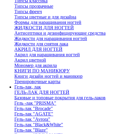
Типсы классика
Типсы прозрачные
Типсы френч
Типсы цветные и для дизайна
Формы для наращивания ногтей
ЖИДКОСТИ ДЛЯ НОГТЕЙ
Антисептики и дезинфицирующие средства
Жидкости для наращивания ногтей
Жидкости для снятия лака
АКРИЛ ДЛЯ НОГТЕЙ
Акрил для наращивания ногтей
Акрил цветной
Мономер для акрила
КНИГИ ПО МАНИКЮРУ
Книги дизайн ногтей и маникюр
Тренировочные карты
Гель-лак, лак
ГЕЛЬ-ЛАК ДЛЯ НОГТЕЙ
Базовые и топовые покрытия для гель-лаков
Гель -лак "PRISMA"
Гель-лак "Brocade"
Гель-лак "AGATE"
Гель-лак "Avrora"
Гель-лак "Black&White"
Гель-лак "Blaze"