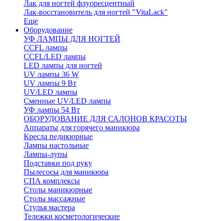
Лак для ногтей флуоресцентный
Лак-восстановитель для ногтей "VitaLack"
Еще
Оборудование
УФ ЛАМПЫ ДЛЯ НОГТЕЙ
CCFL лампы
CCFL/LED лампы
LED лампы для ногтей
UV лампы 36 W
UV лампы 9 Вт
UV/LED лампы
Сменные UV/LED лампы
УФ лампы 54 Вт
ОБОРУДОВАНИЕ ДЛЯ САЛОНОВ КРАСОТЫ
Аппараты для горячего маникюра
Кресла педикюрные
Лампы настольные
Лампы-лупы
Подставки под руку
Пылесосы для маникюра
СПА комплексы
Столы маникюрные
Столы массажные
Стулья мастера
Тележки косметологические