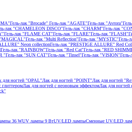
ISMA"
Гель-лак "Brocade"
Гель-лак "AGATE"
Гель-лак "Avrora"
Гель
ль-лак "CHAMELEON DISCO"
Гель-лак "CHARM"
Гель-лак "CO
Y"
Гель-лак "FLAME CAT"
Гель-лак "FLARE"
Гель-лак "FLASH"
Г
к "MAGICAL"
Гель-лак "Multi Reflection"
Гель-лак "MYSTIC"
Гель-
ALLURE" Neon collection
Гель-лак "PRESTIGE ALLURE" Red Coll
l
Гель-лак "RAINBOW"
Гель-лак "Red Cat"
Гель-лак "RED SHIMM
R "
Гель-лак "SUN CAT"
Гель-лак "Tinsel"
Гель-лак "VISION"
Гель
к для ногтей "OPAL"
Лак для ногтей "POINT"
Лак для ногтей "Ref
с глиттером
Лак для ногтей с неоновым эффектом
Лак для ногтей
ck"
ампы 36 W
UV лампы 9 Вт
UV/LED лампы
Сменные UV/LED ла