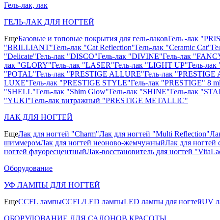
Гель-лак, лак
ГЕЛЬ-ЛАК ДЛЯ НОГТЕЙ
Еще
Базовые и топовые покрытия для гель-лаков
Гель -лак "PR
"BRILLIANT"
Гель-лак "Cat Reflection"
Гель-лак "Ceramic Cat"
Ге
"Delicate"
Гель-лак "DISCO"
Гель-лак "DIVINE"
Гель-лак "FANC
лак "GLORY"
Гель-лак "LASER"
Гель-лак "LIGHT UP"
Гель-ла
"POTAL"
Гель-лак "PRESTIGE ALLURE"
Гель-лак "PRESTIGE 
LUXE"
Гель-лак "PRESTIGE STYLE"
Гель-лак "PRESTIGE" 8 m
"SHELL"
Гель-лак "Shim Glow"
Гель-лак "SHINE"
Гель-лак "STA
"YUKI"
Гель-лак витражный "PRESTIGE METALLIC"
ЛАК ДЛЯ НОГТЕЙ
Еще
Лак для ногтей "Charm"
Лак для ногтей "Multi Reflection"
Ла
шиммером
Лак для ногтей неоново-жемчужный
Лак для ногтей 
ногтей флуоресцентный
Лак-восстановитель для ногтей "VitaLa
Оборудование
УФ ЛАМПЫ ДЛЯ НОГТЕЙ
Еще
CCFL лампы
CCFL/LED лампы
LED лампы для ногтей
UV л
ОБОРУДОВАНИЕ ДЛЯ САЛОНОВ КРАСОТЫ