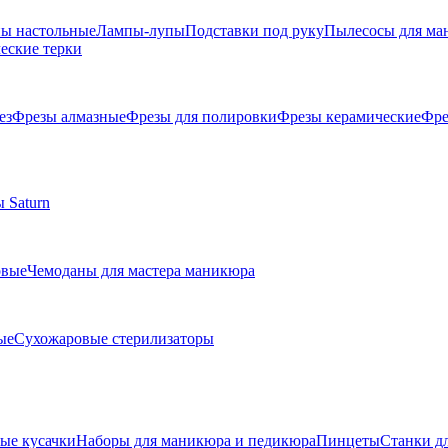
ы настольные
Лампы-лупы
Подставки под руку
Пылесосы для ма
еские терки
ез
Фрезы алмазные
Фрезы для полировки
Фрезы керамические
Фре
 Saturn
овые
Чемоданы для мастера маникюра
ые
Сухожаровые стерилизаторы
е кусачки
Наборы для маникюра и педикюра
Пинцеты
Станки д