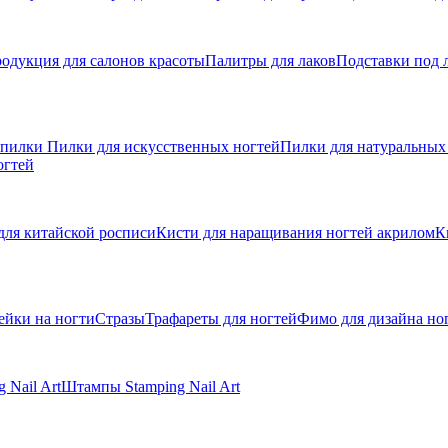
одукция для салонов красоты
Палитры для лаков
Подставки под 
 пилки
Пилки для искусственных ногтей
Пилки для натуральных
огтей
для китайской росписи
Кисти для наращивания ногтей акрилом
К
ейки на ногти
Стразы
Трафареты для ногтей
Фимо для дизайна но
 Nail Art
Штампы Stamping Nail Art