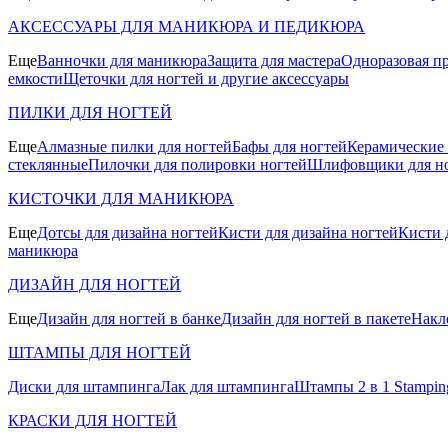
АКСЕССУАРЫ ДЛЯ МАНИКЮРА И ПЕДИКЮРА
Еще
Ванночки для маникюра
Защита для мастера
Одноразовая пр
емкости
Щеточки для ногтей и другие аксессуары
ПИЛКИ ДЛЯ НОГТЕЙ
Еще
Алмазные пилки для ногтей
Бафы для ногтей
Керамические
стеклянные
Пилочки для полировки ногтей
Шлифовщики для н
КИСТОЧКИ ДЛЯ МАНИКЮРА
Еще
Дотсы для дизайна ногтей
Кисти для дизайна ногтей
Кисти 
маникюра
ДИЗАЙН ДЛЯ НОГТЕЙ
Еще
Дизайн для ногтей в банке
Дизайн для ногтей в пакете
Накл
ШТАМПЫ ДЛЯ НОГТЕЙ
Диски для штампинга
Лак для штампинга
Штампы 2 в 1 Stamping
КРАСКИ ДЛЯ НОГТЕЙ