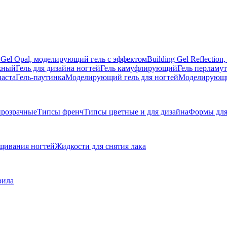
g Gel Opal, моделирующий гель с эффектом
Building Gel Reflecti
жный
Гель для дизайна ногтей
Гель камуфлирующий
Гель перламу
паста
Гель-паутинка
Моделирующий гель для ногтей
Моделирующий
розрачные
Типсы френч
Типсы цветные и для дизайна
Формы для
щивания ногтей
Жидкости для снятия лака
рила