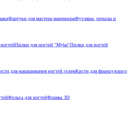
лаки
Фартуки для мастера маникюра
Футляры, пеналы и
 ногтей
Пилки для ногтей "Mylar"
Пилки для ногтей
исти для наращивания ногтей гелем
Кисти для французского
гтей
Фольга для ногтей
Формы 3D