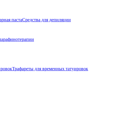
арная паста
Средства для депиляции
парафинотерапии
ировок
Трафареты для временных татуировок