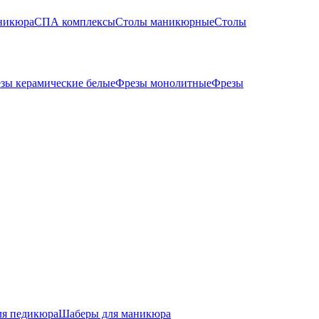
никюра
СПА комплексы
Столы маникюрные
Столы
зы керамические белые
Фрезы монолитные
Фрезы
ля педикюра
Шаберы для маникюра