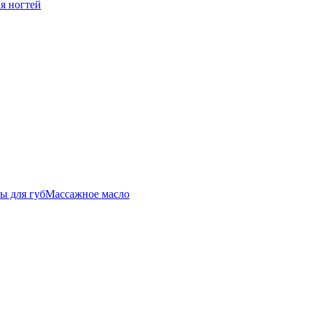
ля ногтей
ы для губ
Массажное масло