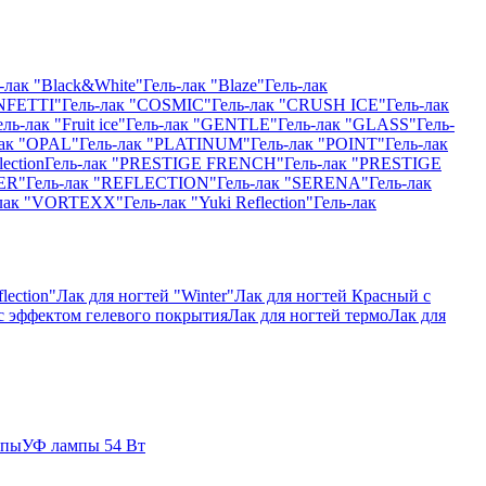
-лак "Black&White"
Гель-лак "Blaze"
Гель-лак
NFETTI"
Гель-лак "COSMIC"
Гель-лак "CRUSH ICE"
Гель-лак
ель-лак "Fruit ice"
Гель-лак "GENTLE"
Гель-лак "GLASS"
Гель-
лак "OPAL"
Гель-лак "PLATINUM"
Гель-лак "POINT"
Гель-лак
ection
Гель-лак "PRESTIGE FRENCH"
Гель-лак "PRESTIGE
ER"
Гель-лак "REFLECTION"
Гель-лак "SERENA"
Гель-лак
-лак "VORTEXX"
Гель-лак "Yuki Reflection"
Гель-лак
lection"
Лак для ногтей "Winter"
Лак для ногтей Красный с
 с эффектом гелевого покрытия
Лак для ногтей термо
Лак для
мпы
УФ лампы 54 Вт