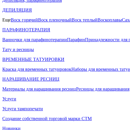
Депиляция, парафинотерапия
ДЕПИЛЯЦИЯ
Еще
Воск горячий
Воск пленочный
Воск теплый
Воскоплавы
Сах
ПАРАФИНОТЕРАПИЯ
Ванночки для парафинотерапии
Парафин
Принадлежности для 
Тату и ресницы
ВРЕМЕННЫЕ ТАТУИРОВКИ
Краска для временных татуировок
Наборы для временных тату
НАРАЩИВАНИЕ РЕСНИЦ
Материалы для наращивания ресниц
Ресницы для наращивания
Услуги
Услуги тампопечати
Создание собственной торговой марки СТМ
Новинки