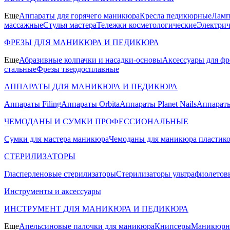
Еще
Аппараты для горячего маникюра
Кресла педикюрные
Ламп
массажные
Стулья мастера
Тележки косметологические
Электрич
ФРЕЗЫ ДЛЯ МАНИКЮРА И ПЕДИКЮРА
Еще
Абразивные колпачки и насадки-основы
Аксессуары для фр
стальные
Фрезы твердосплавные
АППАРАТЫ ДЛЯ МАНИКЮРА И ПЕДИКЮРА
Аппараты Filing
Аппараты Orbita
Аппараты Planet Nails
Аппараты
ЧЕМОДАНЫ И СУМКИ ПРОФЕССИОНАЛЬНЫЕ
Сумки для мастера маникюра
Чемоданы для маникюра пластик
СТЕРИЛИЗАТОРЫ
Гласперленовые стерилизаторы
Стерилизаторы ультрафиолетов
Инструменты и аксессуары
ИНСТРУМЕНТ ДЛЯ МАНИКЮРА И ПЕДИКЮРА
Еще
Апельсиновые палочки для маникюра
Книпсеры
Маникюрны