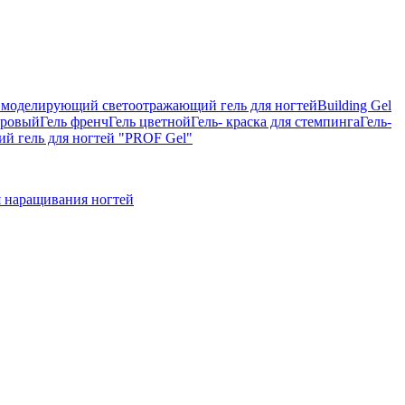
on, моделирующий светоотражающий гель для ногтей
Building Gel
тровый
Гель френч
Гель цветной
Гель- краска для стемпинга
Гель-
 гель для ногтей "PROF Gel"
 наращивания ногтей