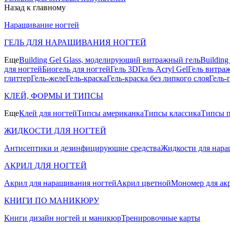
Назад к главному
Наращивание ногтей
ГЕЛЬ ДЛЯ НАРАЩИВАНИЯ НОГТЕЙ
Еще
Building Gel Glass, моделирующий витражный гель
Buildin
для ногтей
Биогель для ногтей
Гель 3D
Гель Acryl Gel
Гель витра
глиттер
Гель-желе
Гель-краска
Гель-краска без липкого слоя
Гель-
КЛЕЙ, ФОРМЫ И ТИПСЫ
Еще
Клей для ногтей
Типсы американка
Типсы классика
Типсы п
ЖИДКОСТИ ДЛЯ НОГТЕЙ
Антисептики и дезинфицирующие средства
Жидкости для нара
АКРИЛ ДЛЯ НОГТЕЙ
Акрил для наращивания ногтей
Акрил цветной
Мономер для ак
КНИГИ ПО МАНИКЮРУ
Книги дизайн ногтей и маникюр
Тренировочные карты