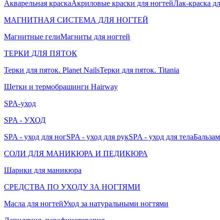
Акварельная краска
Акриловые краски для ногтей
Лак-краска д
МАГНИТНАЯ СИСТЕМА ДЛЯ НОГТЕЙ
Магнитные гели
Магниты для ногтей
ТЕРКИ ДЛЯ ПЯТОК
Терки для пяток. Planet Nails
Терки для пяток. Titania
Щетки и термобрашинги Hairway
SPA-уход
SPA - УХОД
SPA - уход для ног
SPA - уход для рук
SPA - уход для тела
Бальзам
СОЛИ ДЛЯ МАНИКЮРА И ПЕДИКЮРА
Шарики для маникюра
СРЕДСТВА ПО УХОДУ ЗА НОГТЯМИ
Масла для ногтей
Уход за натуральными ногтями