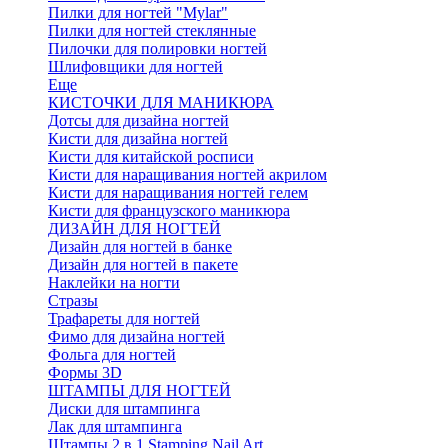
Пилки для ногтей "Mylar"
Пилки для ногтей стеклянные
Пилочки для полировки ногтей
Шлифовщики для ногтей
Еще
КИСТОЧКИ ДЛЯ МАНИКЮРА
Дотсы для дизайна ногтей
Кисти для дизайна ногтей
Кисти для китайской росписи
Кисти для наращивания ногтей акрилом
Кисти для наращивания ногтей гелем
Кисти для французского маникюра
ДИЗАЙН ДЛЯ НОГТЕЙ
Дизайн для ногтей в банке
Дизайн для ногтей в пакете
Наклейки на ногти
Стразы
Трафареты для ногтей
Фимо для дизайна ногтей
Фольга для ногтей
Формы 3D
ШТАМПЫ ДЛЯ НОГТЕЙ
Диски для штампинга
Лак для штампинга
Штампы 2 в 1 Stamping Nail Art