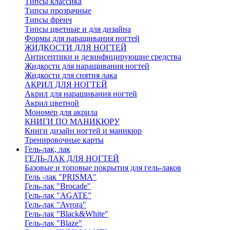
Типсы классика
Типсы прозрачные
Типсы френч
Типсы цветные и для дизайна
Формы для наращивания ногтей
ЖИДКОСТИ ДЛЯ НОГТЕЙ
Антисептики и дезинфицирующие средства
Жидкости для наращивания ногтей
Жидкости для снятия лака
АКРИЛ ДЛЯ НОГТЕЙ
Акрил для наращивания ногтей
Акрил цветной
Мономер для акрила
КНИГИ ПО МАНИКЮРУ
Книги дизайн ногтей и маникюр
Тренировочные карты
Гель-лак, лак
ГЕЛЬ-ЛАК ДЛЯ НОГТЕЙ
Базовые и топовые покрытия для гель-лаков
Гель -лак "PRISMA"
Гель-лак "Brocade"
Гель-лак "AGATE"
Гель-лак "Avrora"
Гель-лак "Black&White"
Гель-лак "Blaze"