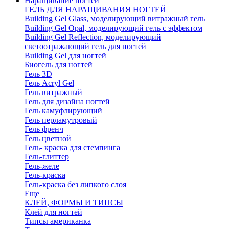
Наращивание ногтей
ГЕЛЬ ДЛЯ НАРАЩИВАНИЯ НОГТЕЙ
Building Gel Glass, моделирующий витражный гель
Building Gel Opal, моделирующий гель с эффектом
Building Gel Reflection, моделирующий
светоотражающий гель для ногтей
Building Gel для ногтей
Биогель для ногтей
Гель 3D
Гель Acryl Gel
Гель витражный
Гель для дизайна ногтей
Гель камуфлирующий
Гель перламутровый
Гель френч
Гель цветной
Гель- краска для стемпинга
Гель-глиттер
Гель-желе
Гель-краска
Гель-краска без липкого слоя
Еще
КЛЕЙ, ФОРМЫ И ТИПСЫ
Клей для ногтей
Типсы американка