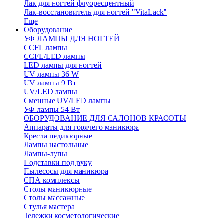
Лак для ногтей флуоресцентный
Лак-восстановитель для ногтей "VitaLack"
Еще
Оборудование
УФ ЛАМПЫ ДЛЯ НОГТЕЙ
CCFL лампы
CCFL/LED лампы
LED лампы для ногтей
UV лампы 36 W
UV лампы 9 Вт
UV/LED лампы
Сменные UV/LED лампы
УФ лампы 54 Вт
ОБОРУДОВАНИЕ ДЛЯ САЛОНОВ КРАСОТЫ
Аппараты для горячего маникюра
Кресла педикюрные
Лампы настольные
Лампы-лупы
Подставки под руку
Пылесосы для маникюра
СПА комплексы
Столы маникюрные
Столы массажные
Стулья мастера
Тележки косметологические