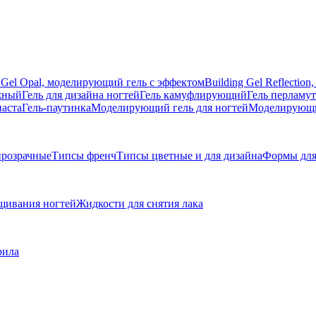
g Gel Opal, моделирующий гель с эффектом
Building Gel Reflecti
жный
Гель для дизайна ногтей
Гель камуфлирующий
Гель перламу
паста
Гель-паутинка
Моделирующий гель для ногтей
Моделирующий
розрачные
Типсы френч
Типсы цветные и для дизайна
Формы для
щивания ногтей
Жидкости для снятия лака
рила