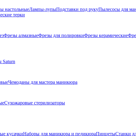
ы настольные
Лампы-лупы
Подставки под руку
Пылесосы для ма
еские терки
ез
Фрезы алмазные
Фрезы для полировки
Фрезы керамические
Фре
 Saturn
овые
Чемоданы для мастера маникюра
ые
Сухожаровые стерилизаторы
е кусачки
Наборы для маникюра и педикюра
Пинцеты
Станки д