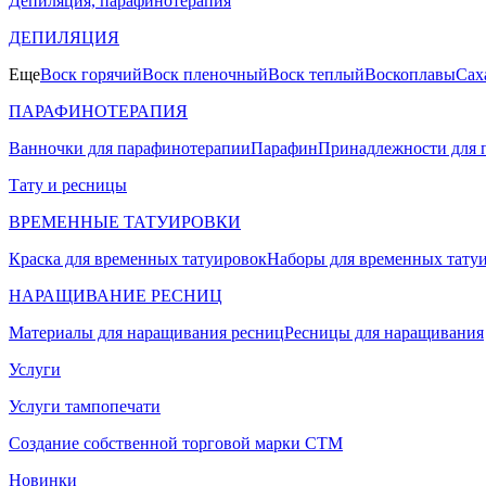
Депиляция, парафинотерапия
ДЕПИЛЯЦИЯ
Еще
Воск горячий
Воск пленочный
Воск теплый
Воскоплавы
Сах
ПАРАФИНОТЕРАПИЯ
Ванночки для парафинотерапии
Парафин
Принадлежности для 
Тату и ресницы
ВРЕМЕННЫЕ ТАТУИРОВКИ
Краска для временных татуировок
Наборы для временных тату
НАРАЩИВАНИЕ РЕСНИЦ
Материалы для наращивания ресниц
Ресницы для наращивания
Услуги
Услуги тампопечати
Создание собственной торговой марки СТМ
Новинки