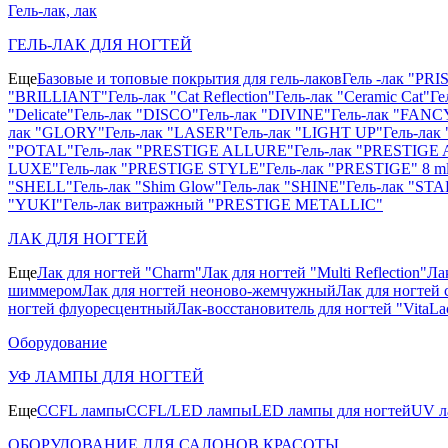
Гель-лак, лак
ГЕЛЬ-ЛАК ДЛЯ НОГТЕЙ
Еще
Базовые и топовые покрытия для гель-лаков
Гель -лак "PR
"BRILLIANT"
Гель-лак "Cat Reflection"
Гель-лак "Ceramic Cat"
Ге
"Delicate"
Гель-лак "DISCO"
Гель-лак "DIVINE"
Гель-лак "FANC
лак "GLORY"
Гель-лак "LASER"
Гель-лак "LIGHT UP"
Гель-ла
"POTAL"
Гель-лак "PRESTIGE ALLURE"
Гель-лак "PRESTIGE 
LUXE"
Гель-лак "PRESTIGE STYLE"
Гель-лак "PRESTIGE" 8 m
"SHELL"
Гель-лак "Shim Glow"
Гель-лак "SHINE"
Гель-лак "STA
"YUKI"
Гель-лак витражный "PRESTIGE METALLIC"
ЛАК ДЛЯ НОГТЕЙ
Еще
Лак для ногтей "Charm"
Лак для ногтей "Multi Reflection"
Ла
шиммером
Лак для ногтей неоново-жемчужный
Лак для ногтей 
ногтей флуоресцентный
Лак-восстановитель для ногтей "VitaLa
Оборудование
УФ ЛАМПЫ ДЛЯ НОГТЕЙ
Еще
CCFL лампы
CCFL/LED лампы
LED лампы для ногтей
UV л
ОБОРУДОВАНИЕ ДЛЯ САЛОНОВ КРАСОТЫ