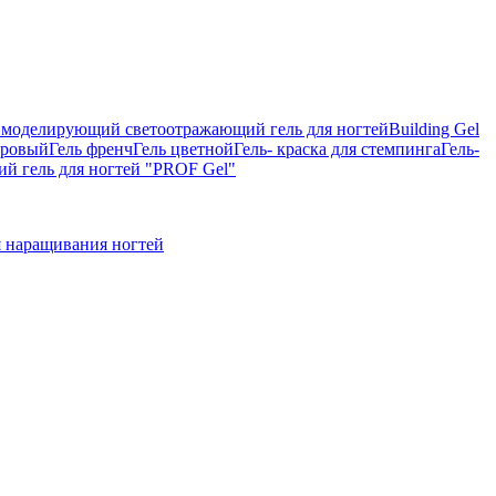
on, моделирующий светоотражающий гель для ногтей
Building Gel
тровый
Гель френч
Гель цветной
Гель- краска для стемпинга
Гель-
 гель для ногтей "PROF Gel"
 наращивания ногтей