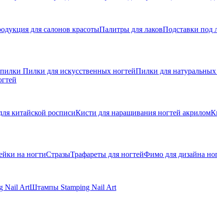
одукция для салонов красоты
Палитры для лаков
Подставки под 
 пилки
Пилки для искусственных ногтей
Пилки для натуральных
огтей
для китайской росписи
Кисти для наращивания ногтей акрилом
К
ейки на ногти
Стразы
Трафареты для ногтей
Фимо для дизайна но
 Nail Art
Штампы Stamping Nail Art