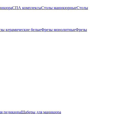
никюра
СПА комплексы
Столы маникюрные
Столы
зы керамические белые
Фрезы монолитные
Фрезы
ля педикюра
Шаберы для маникюра