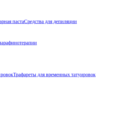
арная паста
Средства для депиляции
парафинотерапии
ировок
Трафареты для временных татуировок