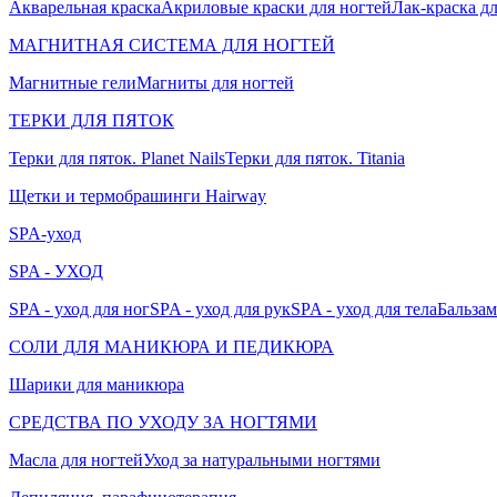
Акварельная краска
Акриловые краски для ногтей
Лак-краска д
МАГНИТНАЯ СИСТЕМА ДЛЯ НОГТЕЙ
Магнитные гели
Магниты для ногтей
ТЕРКИ ДЛЯ ПЯТОК
Терки для пяток. Planet Nails
Терки для пяток. Titania
Щетки и термобрашинги Hairway
SPA-уход
SPA - УХОД
SPA - уход для ног
SPA - уход для рук
SPA - уход для тела
Бальзам
СОЛИ ДЛЯ МАНИКЮРА И ПЕДИКЮРА
Шарики для маникюра
СРЕДСТВА ПО УХОДУ ЗА НОГТЯМИ
Масла для ногтей
Уход за натуральными ногтями