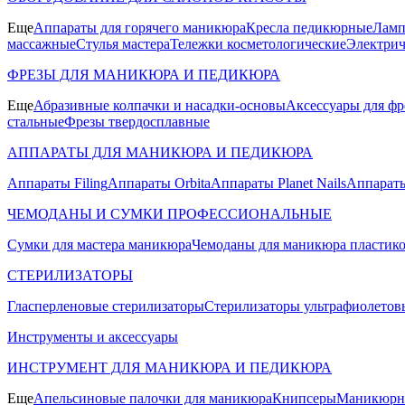
Еще
Аппараты для горячего маникюра
Кресла педикюрные
Ламп
массажные
Стулья мастера
Тележки косметологические
Электрич
ФРЕЗЫ ДЛЯ МАНИКЮРА И ПЕДИКЮРА
Еще
Абразивные колпачки и насадки-основы
Аксессуары для фр
стальные
Фрезы твердосплавные
АППАРАТЫ ДЛЯ МАНИКЮРА И ПЕДИКЮРА
Аппараты Filing
Аппараты Orbita
Аппараты Planet Nails
Аппараты
ЧЕМОДАНЫ И СУМКИ ПРОФЕССИОНАЛЬНЫЕ
Сумки для мастера маникюра
Чемоданы для маникюра пластик
СТЕРИЛИЗАТОРЫ
Гласперленовые стерилизаторы
Стерилизаторы ультрафиолетов
Инструменты и аксессуары
ИНСТРУМЕНТ ДЛЯ МАНИКЮРА И ПЕДИКЮРА
Еще
Апельсиновые палочки для маникюра
Книпсеры
Маникюрны