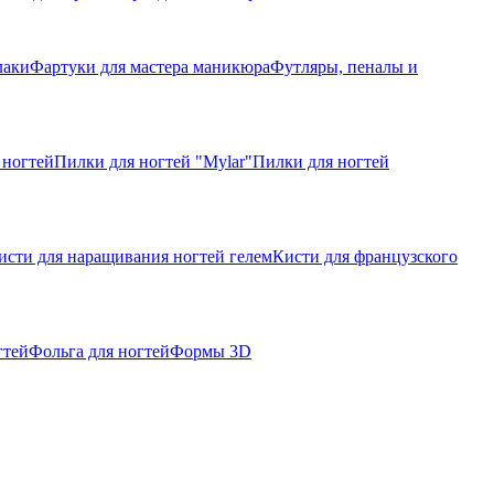
лаки
Фартуки для мастера маникюра
Футляры, пеналы и
 ногтей
Пилки для ногтей "Mylar"
Пилки для ногтей
исти для наращивания ногтей гелем
Кисти для французского
гтей
Фольга для ногтей
Формы 3D