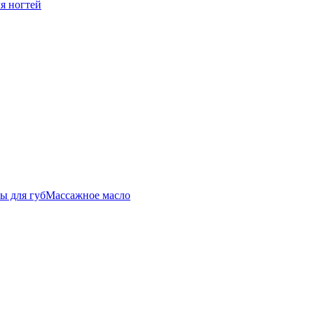
ля ногтей
ы для губ
Массажное масло