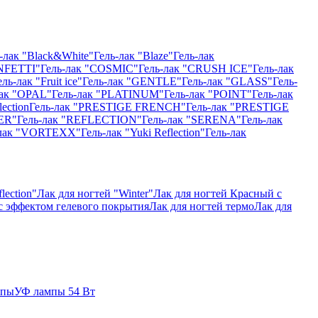
-лак "Black&White"
Гель-лак "Blaze"
Гель-лак
NFETTI"
Гель-лак "COSMIC"
Гель-лак "CRUSH ICE"
Гель-лак
ель-лак "Fruit ice"
Гель-лак "GENTLE"
Гель-лак "GLASS"
Гель-
лак "OPAL"
Гель-лак "PLATINUM"
Гель-лак "POINT"
Гель-лак
ection
Гель-лак "PRESTIGE FRENCH"
Гель-лак "PRESTIGE
ER"
Гель-лак "REFLECTION"
Гель-лак "SERENA"
Гель-лак
-лак "VORTEXX"
Гель-лак "Yuki Reflection"
Гель-лак
lection"
Лак для ногтей "Winter"
Лак для ногтей Красный с
 с эффектом гелевого покрытия
Лак для ногтей термо
Лак для
мпы
УФ лампы 54 Вт