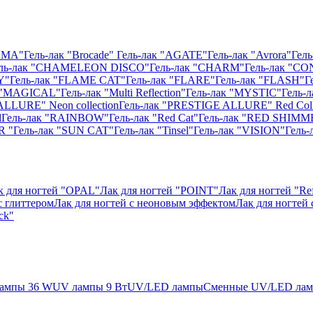
ISMA"
Гель-лак "Brocade"
Гель-лак "AGATE"
Гель-лак "Avrora"
Гель
ль-лак "CHAMELEON DISCO"
Гель-лак "CHARM"
Гель-лак "CO
Y"
Гель-лак "FLAME CAT"
Гель-лак "FLARE"
Гель-лак "FLASH"
Г
к "MAGICAL"
Гель-лак "Multi Reflection"
Гель-лак "MYSTIC"
Гель-
ALLURE" Neon collection
Гель-лак "PRESTIGE ALLURE" Red Coll
l
Гель-лак "RAINBOW"
Гель-лак "Red Cat"
Гель-лак "RED SHIMM
R "
Гель-лак "SUN CAT"
Гель-лак "Tinsel"
Гель-лак "VISION"
Гель
к для ногтей "OPAL"
Лак для ногтей "POINT"
Лак для ногтей "Ref
с глиттером
Лак для ногтей с неоновым эффектом
Лак для ногтей
ck"
ампы 36 W
UV лампы 9 Вт
UV/LED лампы
Сменные UV/LED ла