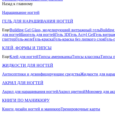
Назад к главному
Наращивание ногтей
ГЕЛЬ ДЛЯ НАРАЩИВАНИЯ НОГТЕЙ
Еще
Building Gel Glass, моделирующий витражный гель
Buildin
для ногтей
Биогель для ногтей
Гель 3D
Гель Acryl Gel
Гель витра
глиттер
Гель-желе
Гель-краска
Гель-краска без липкого слоя
Гель-
КЛЕЙ, ФОРМЫ И ТИПСЫ
Еще
Клей для ногтей
Типсы американка
Типсы классика
Типсы п
ЖИДКОСТИ ДЛЯ НОГТЕЙ
Антисептики и дезинфицирующие средства
Жидкости для нара
АКРИЛ ДЛЯ НОГТЕЙ
Акрил для наращивания ногтей
Акрил цветной
Мономер для ак
КНИГИ ПО МАНИКЮРУ
Книги дизайн ногтей и маникюр
Тренировочные карты