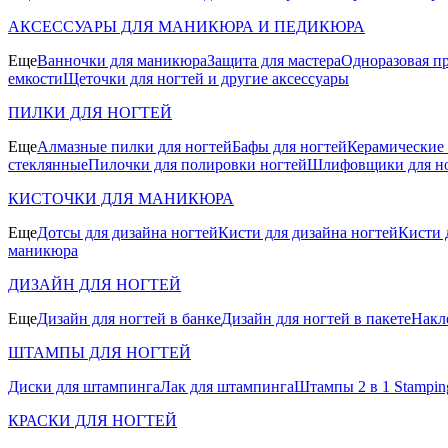
АКСЕССУАРЫ ДЛЯ МАНИКЮРА И ПЕДИКЮРА
Еще
Ванночки для маникюра
Защита для мастера
Одноразовая пр
емкости
Щеточки для ногтей и другие аксессуары
ПИЛКИ ДЛЯ НОГТЕЙ
Еще
Алмазные пилки для ногтей
Бафы для ногтей
Керамические
стеклянные
Пилочки для полировки ногтей
Шлифовщики для н
КИСТОЧКИ ДЛЯ МАНИКЮРА
Еще
Дотсы для дизайна ногтей
Кисти для дизайна ногтей
Кисти 
маникюра
ДИЗАЙН ДЛЯ НОГТЕЙ
Еще
Дизайн для ногтей в банке
Дизайн для ногтей в пакете
Накл
ШТАМПЫ ДЛЯ НОГТЕЙ
Диски для штампинга
Лак для штампинга
Штампы 2 в 1 Stamping
КРАСКИ ДЛЯ НОГТЕЙ