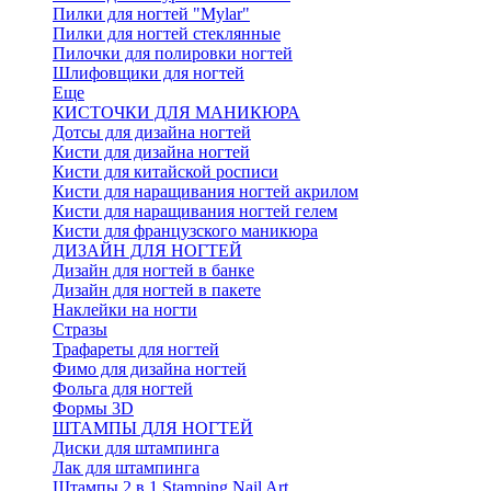
Пилки для ногтей "Mylar"
Пилки для ногтей стеклянные
Пилочки для полировки ногтей
Шлифовщики для ногтей
Еще
КИСТОЧКИ ДЛЯ МАНИКЮРА
Дотсы для дизайна ногтей
Кисти для дизайна ногтей
Кисти для китайской росписи
Кисти для наращивания ногтей акрилом
Кисти для наращивания ногтей гелем
Кисти для французского маникюра
ДИЗАЙН ДЛЯ НОГТЕЙ
Дизайн для ногтей в банке
Дизайн для ногтей в пакете
Наклейки на ногти
Стразы
Трафареты для ногтей
Фимо для дизайна ногтей
Фольга для ногтей
Формы 3D
ШТАМПЫ ДЛЯ НОГТЕЙ
Диски для штампинга
Лак для штампинга
Штампы 2 в 1 Stamping Nail Art