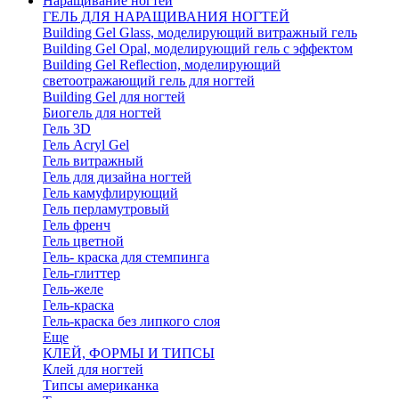
Наращивание ногтей
ГЕЛЬ ДЛЯ НАРАЩИВАНИЯ НОГТЕЙ
Building Gel Glass, моделирующий витражный гель
Building Gel Opal, моделирующий гель с эффектом
Building Gel Reflection, моделирующий
светоотражающий гель для ногтей
Building Gel для ногтей
Биогель для ногтей
Гель 3D
Гель Acryl Gel
Гель витражный
Гель для дизайна ногтей
Гель камуфлирующий
Гель перламутровый
Гель френч
Гель цветной
Гель- краска для стемпинга
Гель-глиттер
Гель-желе
Гель-краска
Гель-краска без липкого слоя
Еще
КЛЕЙ, ФОРМЫ И ТИПСЫ
Клей для ногтей
Типсы американка