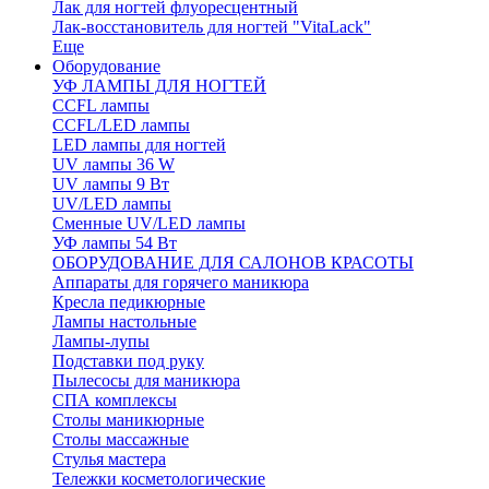
Лак для ногтей флуоресцентный
Лак-восстановитель для ногтей "VitaLack"
Еще
Оборудование
УФ ЛАМПЫ ДЛЯ НОГТЕЙ
CCFL лампы
CCFL/LED лампы
LED лампы для ногтей
UV лампы 36 W
UV лампы 9 Вт
UV/LED лампы
Сменные UV/LED лампы
УФ лампы 54 Вт
ОБОРУДОВАНИЕ ДЛЯ САЛОНОВ КРАСОТЫ
Аппараты для горячего маникюра
Кресла педикюрные
Лампы настольные
Лампы-лупы
Подставки под руку
Пылесосы для маникюра
СПА комплексы
Столы маникюрные
Столы массажные
Стулья мастера
Тележки косметологические