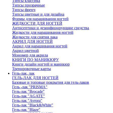
Типсы классика
Типсы прозрачные
Типсы френч
Типсы цветные и для дизайна
Формы для наращивания ногтей
ЖИДКОСТИ ДЛЯ НОГТЕЙ
Антисептики и дезинфицирующие средства
Жидкости для наращивания ногтей
Жидкости для снятия лака
АКРИЛ ДЛЯ НОГТЕЙ
Акрил для наращивания ногтей
Акрил цветной
Мономер для акрила
КНИГИ ПО МАНИКЮРУ
Книги дизайн ногтей и маникюр
Тренировочные карты
Гель-лак, лак
ГЕЛЬ-ЛАК ДЛЯ НОГТЕЙ
Базовые и топовые покрытия для гель-лаков
Гель -лак "PRISMA"
Гель-лак "Brocade"
Гель-лак "AGATE"
Гель-лак "Avrora"
Гель-лак "Black&White"
Гель-лак "Blaze"