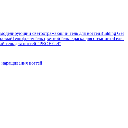
on, моделирующий светоотражающий гель для ногтей
Building Gel
тровый
Гель френч
Гель цветной
Гель- краска для стемпинга
Гель-
 гель для ногтей "PROF Gel"
 наращивания ногтей