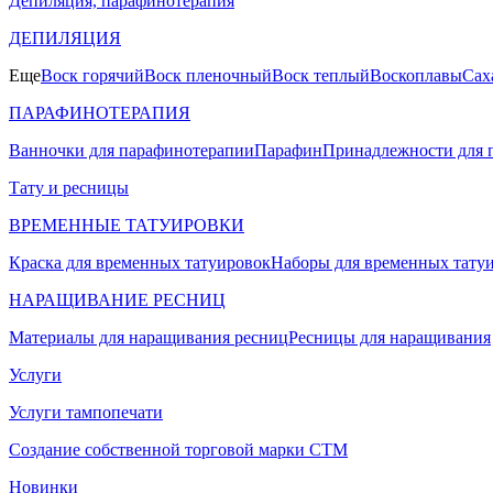
Депиляция, парафинотерапия
ДЕПИЛЯЦИЯ
Еще
Воск горячий
Воск пленочный
Воск теплый
Воскоплавы
Сах
ПАРАФИНОТЕРАПИЯ
Ванночки для парафинотерапии
Парафин
Принадлежности для 
Тату и ресницы
ВРЕМЕННЫЕ ТАТУИРОВКИ
Краска для временных татуировок
Наборы для временных тату
НАРАЩИВАНИЕ РЕСНИЦ
Материалы для наращивания ресниц
Ресницы для наращивания
Услуги
Услуги тампопечати
Создание собственной торговой марки СТМ
Новинки