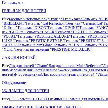
Гель-лак, лак
ГЕЛЬ-ЛАК ДЛЯ НОГТЕЙ
Еще
Базовые и топовые покрытия для гель-лаков
Гель -лак "PR
"BRILLIANT"
Гель-лак "Cat Reflection"
Гель-лак "Ceramic Cat"
Ге
"Delicate"
Гель-лак "DISCO"
Гель-лак "DIVINE"
Гель-лак "FANC
лак "GLORY"
Гель-лак "LASER"
Гель-лак "LIGHT UP"
Гель-ла
"POTAL"
Гель-лак "PRESTIGE ALLURE"
Гель-лак "PRESTIGE 
LUXE"
Гель-лак "PRESTIGE STYLE"
Гель-лак "PRESTIGE" 8 m
"SHELL"
Гель-лак "Shim Glow"
Гель-лак "SHINE"
Гель-лак "STA
"YUKI"
Гель-лак витражный "PRESTIGE METALLIC"
ЛАК ДЛЯ НОГТЕЙ
Еще
Лак для ногтей "Charm"
Лак для ногтей "Multi Reflection"
Ла
шиммером
Лак для ногтей неоново-жемчужный
Лак для ногтей 
ногтей флуоресцентный
Лак-восстановитель для ногтей "VitaLa
Оборудование
УФ ЛАМПЫ ДЛЯ НОГТЕЙ
Еще
CCFL лампы
CCFL/LED лампы
LED лампы для ногтей
UV л
ОБОРУДОВАНИЕ ДЛЯ САЛОНОВ КРАСОТЫ