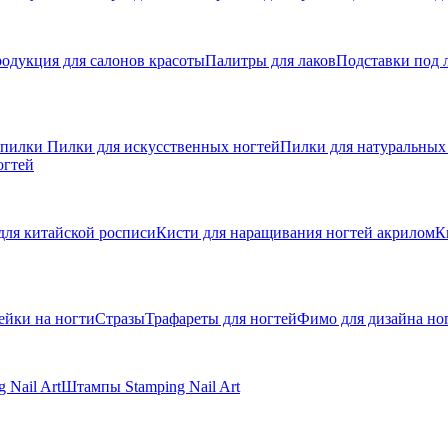
одукция для салонов красоты
Палитры для лаков
Подставки под 
 пилки
Пилки для искусственных ногтей
Пилки для натуральных
огтей
для китайской росписи
Кисти для наращивания ногтей акрилом
К
ейки на ногти
Стразы
Трафареты для ногтей
Фимо для дизайна но
 Nail Art
Штампы Stamping Nail Art