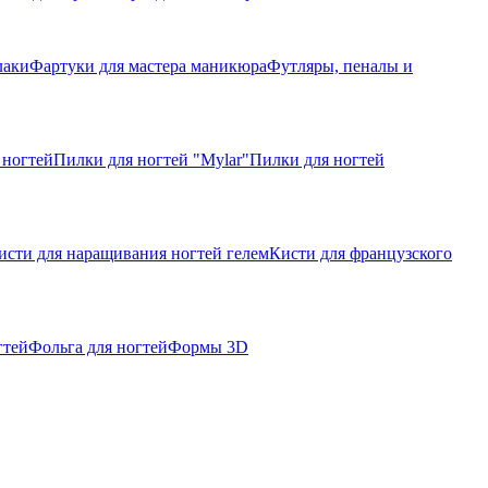
лаки
Фартуки для мастера маникюра
Футляры, пеналы и
 ногтей
Пилки для ногтей "Mylar"
Пилки для ногтей
исти для наращивания ногтей гелем
Кисти для французского
гтей
Фольга для ногтей
Формы 3D