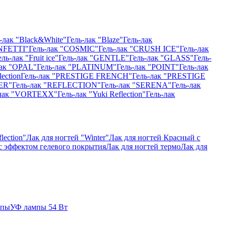
-лак "Black&White"
Гель-лак "Blaze"
Гель-лак
NFETTI"
Гель-лак "COSMIC"
Гель-лак "CRUSH ICE"
Гель-лак
ель-лак "Fruit ice"
Гель-лак "GENTLE"
Гель-лак "GLASS"
Гель-
лак "OPAL"
Гель-лак "PLATINUM"
Гель-лак "POINT"
Гель-лак
ection
Гель-лак "PRESTIGE FRENCH"
Гель-лак "PRESTIGE
ER"
Гель-лак "REFLECTION"
Гель-лак "SERENA"
Гель-лак
-лак "VORTEXX"
Гель-лак "Yuki Reflection"
Гель-лак
lection"
Лак для ногтей "Winter"
Лак для ногтей Красный с
 с эффектом гелевого покрытия
Лак для ногтей термо
Лак для
мпы
УФ лампы 54 Вт