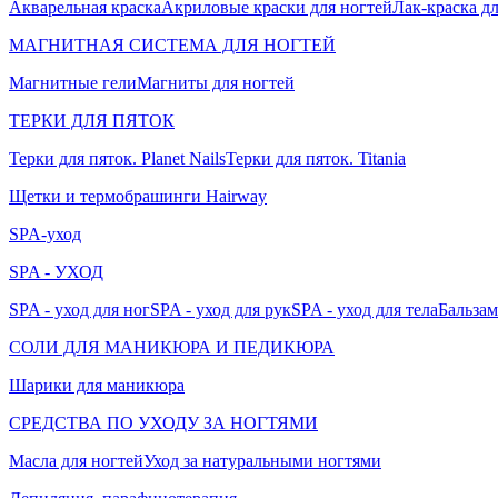
Акварельная краска
Акриловые краски для ногтей
Лак-краска д
МАГНИТНАЯ СИСТЕМА ДЛЯ НОГТЕЙ
Магнитные гели
Магниты для ногтей
ТЕРКИ ДЛЯ ПЯТОК
Терки для пяток. Planet Nails
Терки для пяток. Titania
Щетки и термобрашинги Hairway
SPA-уход
SPA - УХОД
SPA - уход для ног
SPA - уход для рук
SPA - уход для тела
Бальзам
СОЛИ ДЛЯ МАНИКЮРА И ПЕДИКЮРА
Шарики для маникюра
СРЕДСТВА ПО УХОДУ ЗА НОГТЯМИ
Масла для ногтей
Уход за натуральными ногтями