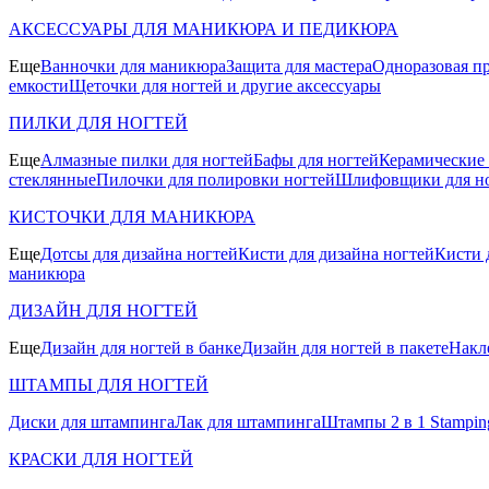
АКСЕССУАРЫ ДЛЯ МАНИКЮРА И ПЕДИКЮРА
Еще
Ванночки для маникюра
Защита для мастера
Одноразовая пр
емкости
Щеточки для ногтей и другие аксессуары
ПИЛКИ ДЛЯ НОГТЕЙ
Еще
Алмазные пилки для ногтей
Бафы для ногтей
Керамические
стеклянные
Пилочки для полировки ногтей
Шлифовщики для н
КИСТОЧКИ ДЛЯ МАНИКЮРА
Еще
Дотсы для дизайна ногтей
Кисти для дизайна ногтей
Кисти 
маникюра
ДИЗАЙН ДЛЯ НОГТЕЙ
Еще
Дизайн для ногтей в банке
Дизайн для ногтей в пакете
Накл
ШТАМПЫ ДЛЯ НОГТЕЙ
Диски для штампинга
Лак для штампинга
Штампы 2 в 1 Stamping
КРАСКИ ДЛЯ НОГТЕЙ