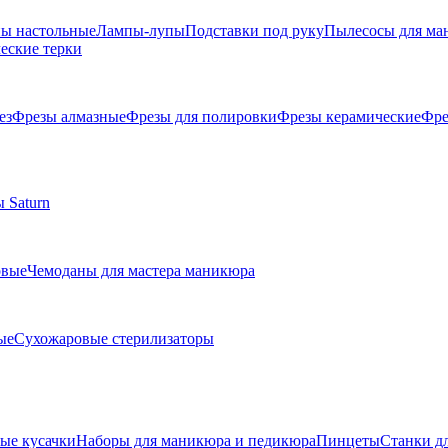
ы настольные
Лампы-лупы
Подставки под руку
Пылесосы для ма
еские терки
ез
Фрезы алмазные
Фрезы для полировки
Фрезы керамические
Фре
 Saturn
овые
Чемоданы для мастера маникюра
ые
Сухожаровые стерилизаторы
е кусачки
Наборы для маникюра и педикюра
Пинцеты
Станки д