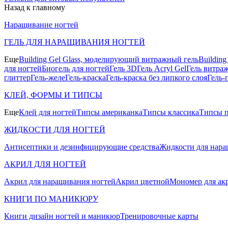
Назад к главному
Наращивание ногтей
ГЕЛЬ ДЛЯ НАРАЩИВАНИЯ НОГТЕЙ
Еще
Building Gel Glass, моделирующий витражный гель
Buildin
для ногтей
Биогель для ногтей
Гель 3D
Гель Acryl Gel
Гель витра
глиттер
Гель-желе
Гель-краска
Гель-краска без липкого слоя
Гель-
КЛЕЙ, ФОРМЫ И ТИПСЫ
Еще
Клей для ногтей
Типсы американка
Типсы классика
Типсы п
ЖИДКОСТИ ДЛЯ НОГТЕЙ
Антисептики и дезинфицирующие средства
Жидкости для нара
АКРИЛ ДЛЯ НОГТЕЙ
Акрил для наращивания ногтей
Акрил цветной
Мономер для ак
КНИГИ ПО МАНИКЮРУ
Книги дизайн ногтей и маникюр
Тренировочные карты