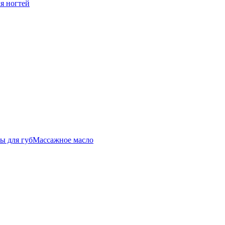
ля ногтей
ы для губ
Массажное масло