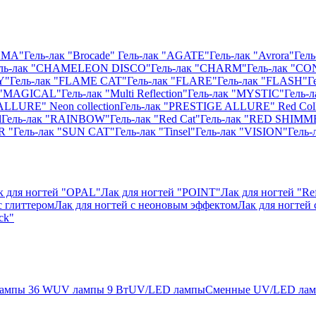
ISMA"
Гель-лак "Brocade"
Гель-лак "AGATE"
Гель-лак "Avrora"
Гель
ль-лак "CHAMELEON DISCO"
Гель-лак "CHARM"
Гель-лак "CO
Y"
Гель-лак "FLAME CAT"
Гель-лак "FLARE"
Гель-лак "FLASH"
Г
к "MAGICAL"
Гель-лак "Multi Reflection"
Гель-лак "MYSTIC"
Гель-
ALLURE" Neon collection
Гель-лак "PRESTIGE ALLURE" Red Coll
l
Гель-лак "RAINBOW"
Гель-лак "Red Cat"
Гель-лак "RED SHIMM
R "
Гель-лак "SUN CAT"
Гель-лак "Tinsel"
Гель-лак "VISION"
Гель
к для ногтей "OPAL"
Лак для ногтей "POINT"
Лак для ногтей "Ref
с глиттером
Лак для ногтей с неоновым эффектом
Лак для ногтей
ck"
ампы 36 W
UV лампы 9 Вт
UV/LED лампы
Сменные UV/LED ла