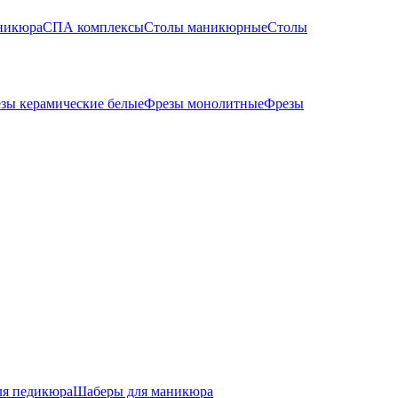
никюра
СПА комплексы
Столы маникюрные
Столы
зы керамические белые
Фрезы монолитные
Фрезы
ля педикюра
Шаберы для маникюра