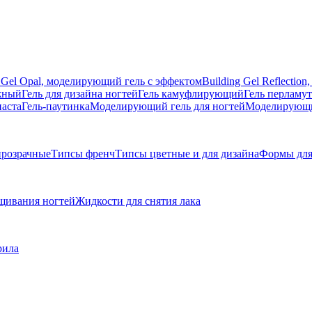
g Gel Opal, моделирующий гель с эффектом
Building Gel Reflecti
жный
Гель для дизайна ногтей
Гель камуфлирующий
Гель перламу
паста
Гель-паутинка
Моделирующий гель для ногтей
Моделирующий
розрачные
Типсы френч
Типсы цветные и для дизайна
Формы для
щивания ногтей
Жидкости для снятия лака
рила