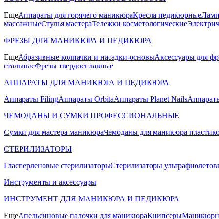
Еще
Аппараты для горячего маникюра
Кресла педикюрные
Ламп
массажные
Стулья мастера
Тележки косметологические
Электрич
ФРЕЗЫ ДЛЯ МАНИКЮРА И ПЕДИКЮРА
Еще
Абразивные колпачки и насадки-основы
Аксессуары для фр
стальные
Фрезы твердосплавные
АППАРАТЫ ДЛЯ МАНИКЮРА И ПЕДИКЮРА
Аппараты Filing
Аппараты Orbita
Аппараты Planet Nails
Аппараты
ЧЕМОДАНЫ И СУМКИ ПРОФЕССИОНАЛЬНЫЕ
Сумки для мастера маникюра
Чемоданы для маникюра пластик
СТЕРИЛИЗАТОРЫ
Гласперленовые стерилизаторы
Стерилизаторы ультрафиолетов
Инструменты и аксессуары
ИНСТРУМЕНТ ДЛЯ МАНИКЮРА И ПЕДИКЮРА
Еще
Апельсиновые палочки для маникюра
Книпсеры
Маникюрны