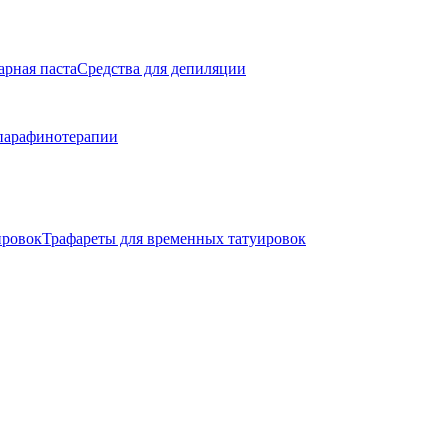
арная паста
Средства для депиляции
парафинотерапии
ировок
Трафареты для временных татуировок