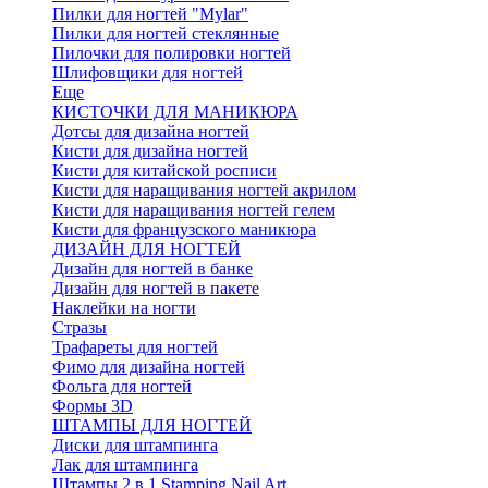
Пилки для ногтей "Mylar"
Пилки для ногтей стеклянные
Пилочки для полировки ногтей
Шлифовщики для ногтей
Еще
КИСТОЧКИ ДЛЯ МАНИКЮРА
Дотсы для дизайна ногтей
Кисти для дизайна ногтей
Кисти для китайской росписи
Кисти для наращивания ногтей акрилом
Кисти для наращивания ногтей гелем
Кисти для французского маникюра
ДИЗАЙН ДЛЯ НОГТЕЙ
Дизайн для ногтей в банке
Дизайн для ногтей в пакете
Наклейки на ногти
Стразы
Трафареты для ногтей
Фимо для дизайна ногтей
Фольга для ногтей
Формы 3D
ШТАМПЫ ДЛЯ НОГТЕЙ
Диски для штампинга
Лак для штампинга
Штампы 2 в 1 Stamping Nail Art