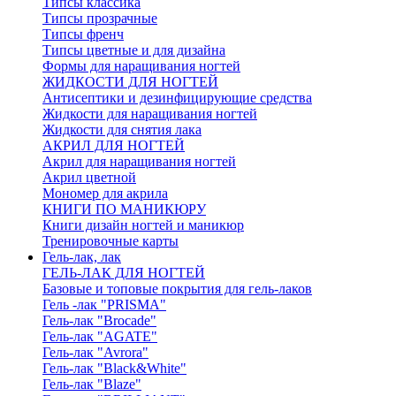
Типсы классика
Типсы прозрачные
Типсы френч
Типсы цветные и для дизайна
Формы для наращивания ногтей
ЖИДКОСТИ ДЛЯ НОГТЕЙ
Антисептики и дезинфицирующие средства
Жидкости для наращивания ногтей
Жидкости для снятия лака
АКРИЛ ДЛЯ НОГТЕЙ
Акрил для наращивания ногтей
Акрил цветной
Мономер для акрила
КНИГИ ПО МАНИКЮРУ
Книги дизайн ногтей и маникюр
Тренировочные карты
Гель-лак, лак
ГЕЛЬ-ЛАК ДЛЯ НОГТЕЙ
Базовые и топовые покрытия для гель-лаков
Гель -лак "PRISMA"
Гель-лак "Brocade"
Гель-лак "AGATE"
Гель-лак "Avrora"
Гель-лак "Black&White"
Гель-лак "Blaze"