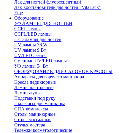
Лак для ногтей флуоресцентный
Лак-восстановитель для ногтей "VitaLack"
Еще
Оборудование
УФ ЛАМПЫ ДЛЯ НОГТЕЙ
CCFL лампы
CCFL/LED лампы
LED лампы для ногтей
UV лампы 36 W
UV лампы 9 Вт
UV/LED лампы
Сменные UV/LED лампы
УФ лампы 54 Вт
ОБОРУДОВАНИЕ ДЛЯ САЛОНОВ КРАСОТЫ
Аппараты для горячего маникюра
Кресла педикюрные
Лампы настольные
Лампы-лупы
Подставки под руку
Пылесосы для маникюра
СПА комплексы
Столы маникюрные
Столы массажные
Стулья мастера
Тележки косметологические