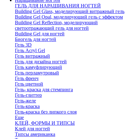
Наращивание ногтей
ГЕЛЬ ДЛЯ НАРАЩИВАНИЯ НОГТЕЙ
Building Gel Glass, моделирующий витражный гель
Building Gel Opal, моделирующий гель с эффектом
Building Gel Reflection, моделирующий
светоотражающий гель для ногтей
Building Gel для ногтей
Биогель для ногтей
Гель 3D
Гель Acryl Gel
Гель витражный
Гель для дизайна ногтей
Гель камуфлирующий
Гель перламутровый
Гель френч
Гель цветной
Гель- краска для стемпинга
Гель-глиттер
Гель-желе
Гель-краска
Гель-краска без липкого слоя
Еще
КЛЕЙ, ФОРМЫ И ТИПСЫ
Клей для ногтей
Типсы американка