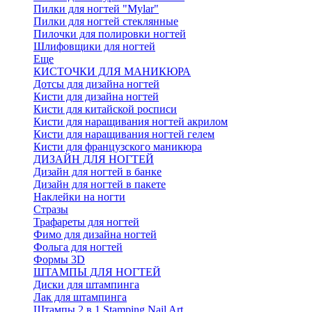
Пилки для ногтей "Mylar"
Пилки для ногтей стеклянные
Пилочки для полировки ногтей
Шлифовщики для ногтей
Еще
КИСТОЧКИ ДЛЯ МАНИКЮРА
Дотсы для дизайна ногтей
Кисти для дизайна ногтей
Кисти для китайской росписи
Кисти для наращивания ногтей акрилом
Кисти для наращивания ногтей гелем
Кисти для французского маникюра
ДИЗАЙН ДЛЯ НОГТЕЙ
Дизайн для ногтей в банке
Дизайн для ногтей в пакете
Наклейки на ногти
Стразы
Трафареты для ногтей
Фимо для дизайна ногтей
Фольга для ногтей
Формы 3D
ШТАМПЫ ДЛЯ НОГТЕЙ
Диски для штампинга
Лак для штампинга
Штампы 2 в 1 Stamping Nail Art