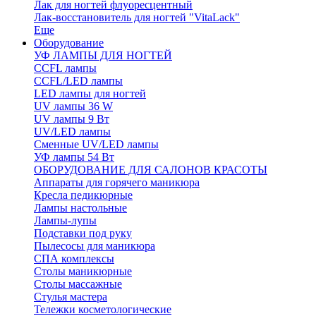
Лак для ногтей флуоресцентный
Лак-восстановитель для ногтей "VitaLack"
Еще
Оборудование
УФ ЛАМПЫ ДЛЯ НОГТЕЙ
CCFL лампы
CCFL/LED лампы
LED лампы для ногтей
UV лампы 36 W
UV лампы 9 Вт
UV/LED лампы
Сменные UV/LED лампы
УФ лампы 54 Вт
ОБОРУДОВАНИЕ ДЛЯ САЛОНОВ КРАСОТЫ
Аппараты для горячего маникюра
Кресла педикюрные
Лампы настольные
Лампы-лупы
Подставки под руку
Пылесосы для маникюра
СПА комплексы
Столы маникюрные
Столы массажные
Стулья мастера
Тележки косметологические