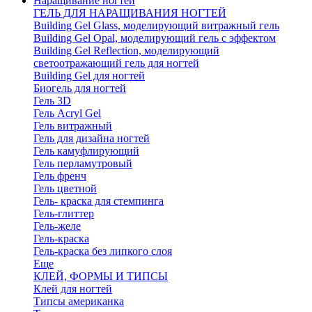
Наращивание ногтей
ГЕЛЬ ДЛЯ НАРАЩИВАНИЯ НОГТЕЙ
Building Gel Glass, моделирующий витражный гель
Building Gel Opal, моделирующий гель с эффектом
Building Gel Reflection, моделирующий
светоотражающий гель для ногтей
Building Gel для ногтей
Биогель для ногтей
Гель 3D
Гель Acryl Gel
Гель витражный
Гель для дизайна ногтей
Гель камуфлирующий
Гель перламутровый
Гель френч
Гель цветной
Гель- краска для стемпинга
Гель-глиттер
Гель-желе
Гель-краска
Гель-краска без липкого слоя
Еще
КЛЕЙ, ФОРМЫ И ТИПСЫ
Клей для ногтей
Типсы американка