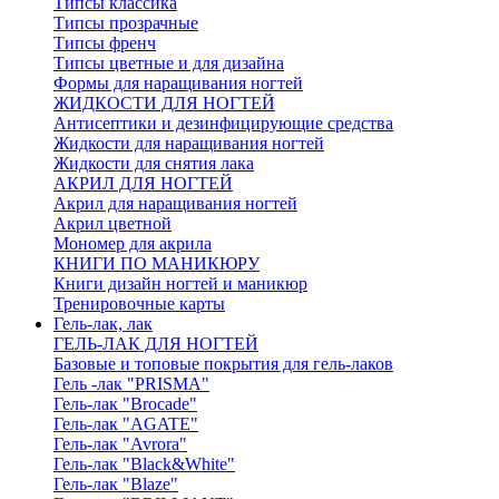
Типсы классика
Типсы прозрачные
Типсы френч
Типсы цветные и для дизайна
Формы для наращивания ногтей
ЖИДКОСТИ ДЛЯ НОГТЕЙ
Антисептики и дезинфицирующие средства
Жидкости для наращивания ногтей
Жидкости для снятия лака
АКРИЛ ДЛЯ НОГТЕЙ
Акрил для наращивания ногтей
Акрил цветной
Мономер для акрила
КНИГИ ПО МАНИКЮРУ
Книги дизайн ногтей и маникюр
Тренировочные карты
Гель-лак, лак
ГЕЛЬ-ЛАК ДЛЯ НОГТЕЙ
Базовые и топовые покрытия для гель-лаков
Гель -лак "PRISMA"
Гель-лак "Brocade"
Гель-лак "AGATE"
Гель-лак "Avrora"
Гель-лак "Black&White"
Гель-лак "Blaze"