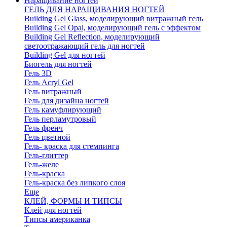
Наращивание ногтей
ГЕЛЬ ДЛЯ НАРАЩИВАНИЯ НОГТЕЙ
Building Gel Glass, моделирующий витражный гель
Building Gel Opal, моделирующий гель с эффектом
Building Gel Reflection, моделирующий
светоотражающий гель для ногтей
Building Gel для ногтей
Биогель для ногтей
Гель 3D
Гель Acryl Gel
Гель витражный
Гель для дизайна ногтей
Гель камуфлирующий
Гель перламутровый
Гель френч
Гель цветной
Гель- краска для стемпинга
Гель-глиттер
Гель-желе
Гель-краска
Гель-краска без липкого слоя
Еще
КЛЕЙ, ФОРМЫ И ТИПСЫ
Клей для ногтей
Типсы американка