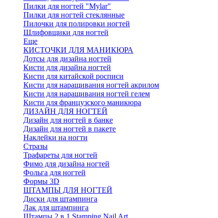
Пилки для ногтей "Mylar"
Пилки для ногтей стеклянные
Пилочки для полировки ногтей
Шлифовщики для ногтей
Еще
КИСТОЧКИ ДЛЯ МАНИКЮРА
Дотсы для дизайна ногтей
Кисти для дизайна ногтей
Кисти для китайской росписи
Кисти для наращивания ногтей акрилом
Кисти для наращивания ногтей гелем
Кисти для французского маникюра
ДИЗАЙН ДЛЯ НОГТЕЙ
Дизайн для ногтей в банке
Дизайн для ногтей в пакете
Наклейки на ногти
Стразы
Трафареты для ногтей
Фимо для дизайна ногтей
Фольга для ногтей
Формы 3D
ШТАМПЫ ДЛЯ НОГТЕЙ
Диски для штампинга
Лак для штампинга
Штампы 2 в 1 Stamping Nail Art