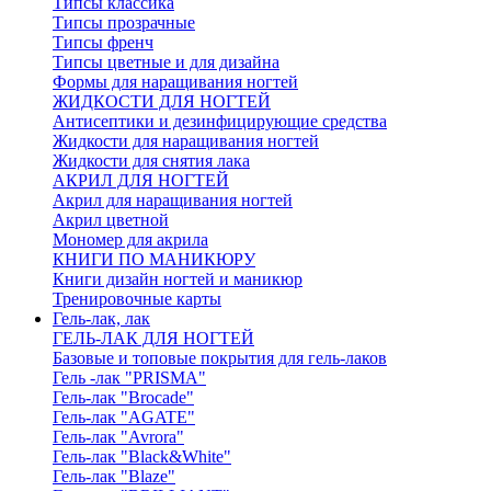
Типсы классика
Типсы прозрачные
Типсы френч
Типсы цветные и для дизайна
Формы для наращивания ногтей
ЖИДКОСТИ ДЛЯ НОГТЕЙ
Антисептики и дезинфицирующие средства
Жидкости для наращивания ногтей
Жидкости для снятия лака
АКРИЛ ДЛЯ НОГТЕЙ
Акрил для наращивания ногтей
Акрил цветной
Мономер для акрила
КНИГИ ПО МАНИКЮРУ
Книги дизайн ногтей и маникюр
Тренировочные карты
Гель-лак, лак
ГЕЛЬ-ЛАК ДЛЯ НОГТЕЙ
Базовые и топовые покрытия для гель-лаков
Гель -лак "PRISMA"
Гель-лак "Brocade"
Гель-лак "AGATE"
Гель-лак "Avrora"
Гель-лак "Black&White"
Гель-лак "Blaze"