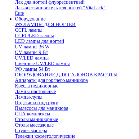
Лак для ногтей флуоресцентный
Лак-восстановитель для ногтей "VitaLack"
Еще
Оборудование
УФ ЛАМПЫ ДЛЯ НОГТЕЙ
CCFL лампы
CCFL/LED лампы
LED лампы для ногтей
UV лампы 36 W
UV лампы 9 Вт
UV/LED лампы
Сменные UV/LED лампы
УФ лампы 54 Вт
ОБОРУДОВАНИЕ ДЛЯ САЛОНОВ КРАСОТЫ
Аппараты для горячего маникюра
Кресла педикюрные
Лампы настольные
Лампы-лупы
Подставки под руку
Пылесосы для маникюра
СПА комплексы
Столы маникюрные
Столы массажные
Стулья мастера
Тележки косметологические