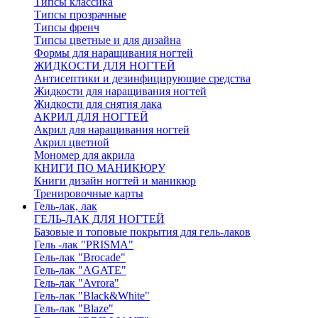
Типсы классика
Типсы прозрачные
Типсы френч
Типсы цветные и для дизайна
Формы для наращивания ногтей
ЖИДКОСТИ ДЛЯ НОГТЕЙ
Антисептики и дезинфицирующие средства
Жидкости для наращивания ногтей
Жидкости для снятия лака
АКРИЛ ДЛЯ НОГТЕЙ
Акрил для наращивания ногтей
Акрил цветной
Мономер для акрила
КНИГИ ПО МАНИКЮРУ
Книги дизайн ногтей и маникюр
Тренировочные карты
Гель-лак, лак
ГЕЛЬ-ЛАК ДЛЯ НОГТЕЙ
Базовые и топовые покрытия для гель-лаков
Гель -лак "PRISMA"
Гель-лак "Brocade"
Гель-лак "AGATE"
Гель-лак "Avrora"
Гель-лак "Black&White"
Гель-лак "Blaze"