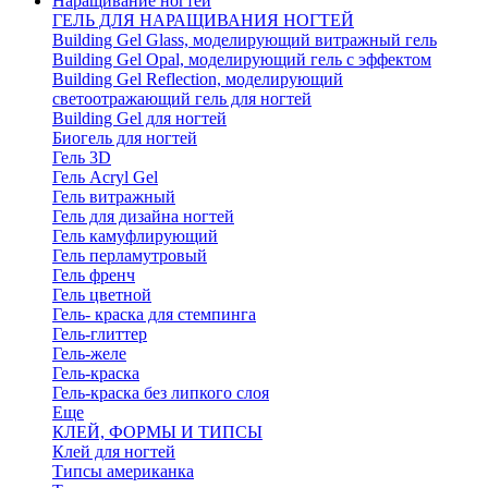
Наращивание ногтей
ГЕЛЬ ДЛЯ НАРАЩИВАНИЯ НОГТЕЙ
Building Gel Glass, моделирующий витражный гель
Building Gel Opal, моделирующий гель с эффектом
Building Gel Reflection, моделирующий
светоотражающий гель для ногтей
Building Gel для ногтей
Биогель для ногтей
Гель 3D
Гель Acryl Gel
Гель витражный
Гель для дизайна ногтей
Гель камуфлирующий
Гель перламутровый
Гель френч
Гель цветной
Гель- краска для стемпинга
Гель-глиттер
Гель-желе
Гель-краска
Гель-краска без липкого слоя
Еще
КЛЕЙ, ФОРМЫ И ТИПСЫ
Клей для ногтей
Типсы американка