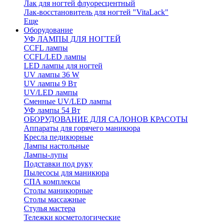
Лак для ногтей флуоресцентный
Лак-восстановитель для ногтей "VitaLack"
Еще
Оборудование
УФ ЛАМПЫ ДЛЯ НОГТЕЙ
CCFL лампы
CCFL/LED лампы
LED лампы для ногтей
UV лампы 36 W
UV лампы 9 Вт
UV/LED лампы
Сменные UV/LED лампы
УФ лампы 54 Вт
ОБОРУДОВАНИЕ ДЛЯ САЛОНОВ КРАСОТЫ
Аппараты для горячего маникюра
Кресла педикюрные
Лампы настольные
Лампы-лупы
Подставки под руку
Пылесосы для маникюра
СПА комплексы
Столы маникюрные
Столы массажные
Стулья мастера
Тележки косметологические