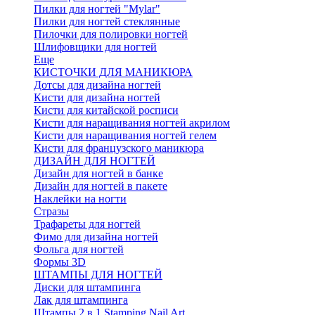
Пилки для ногтей "Mylar"
Пилки для ногтей стеклянные
Пилочки для полировки ногтей
Шлифовщики для ногтей
Еще
КИСТОЧКИ ДЛЯ МАНИКЮРА
Дотсы для дизайна ногтей
Кисти для дизайна ногтей
Кисти для китайской росписи
Кисти для наращивания ногтей акрилом
Кисти для наращивания ногтей гелем
Кисти для французского маникюра
ДИЗАЙН ДЛЯ НОГТЕЙ
Дизайн для ногтей в банке
Дизайн для ногтей в пакете
Наклейки на ногти
Стразы
Трафареты для ногтей
Фимо для дизайна ногтей
Фольга для ногтей
Формы 3D
ШТАМПЫ ДЛЯ НОГТЕЙ
Диски для штампинга
Лак для штампинга
Штампы 2 в 1 Stamping Nail Art