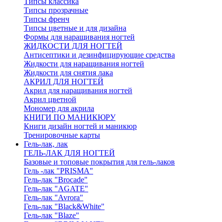
Типсы классика
Типсы прозрачные
Типсы френч
Типсы цветные и для дизайна
Формы для наращивания ногтей
ЖИДКОСТИ ДЛЯ НОГТЕЙ
Антисептики и дезинфицирующие средства
Жидкости для наращивания ногтей
Жидкости для снятия лака
АКРИЛ ДЛЯ НОГТЕЙ
Акрил для наращивания ногтей
Акрил цветной
Мономер для акрила
КНИГИ ПО МАНИКЮРУ
Книги дизайн ногтей и маникюр
Тренировочные карты
Гель-лак, лак
ГЕЛЬ-ЛАК ДЛЯ НОГТЕЙ
Базовые и топовые покрытия для гель-лаков
Гель -лак "PRISMA"
Гель-лак "Brocade"
Гель-лак "AGATE"
Гель-лак "Avrora"
Гель-лак "Black&White"
Гель-лак "Blaze"