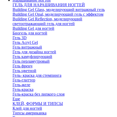
Наращивание ногтей
ГЕЛЬ ДЛЯ НАРАЩИВАНИЯ НОГТЕЙ
Building Gel Glass, моделирующий витражный гель
Building Gel Opal, моделирующий гель с эффектом
Building Gel Reflection, моделирующий
светоотражающий гель для ногтей
Building Gel для ногтей
Биогель для ногтей
Гель 3D
Гель Acryl Gel
Гель витражный
Гель для дизайна ногтей
Гель камуфлирующий
Гель перламутровый
Гель френч
Гель цветной
Гель- краска для стемпинга
Гель-глиттер
Гель-желе
Гель-краска
Гель-краска без липкого слоя
Еще
КЛЕЙ, ФОРМЫ И ТИПСЫ
Клей для ногтей
Типсы американка