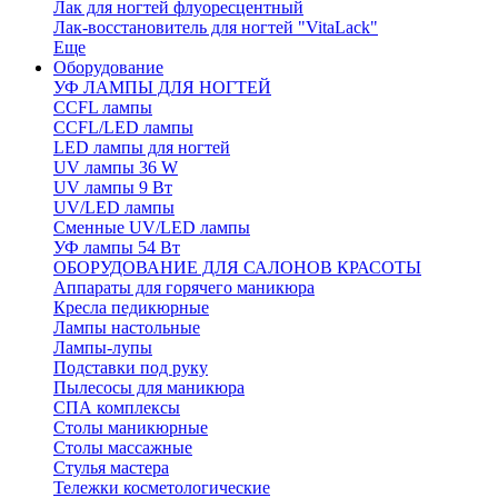
Лак для ногтей флуоресцентный
Лак-восстановитель для ногтей "VitaLack"
Еще
Оборудование
УФ ЛАМПЫ ДЛЯ НОГТЕЙ
CCFL лампы
CCFL/LED лампы
LED лампы для ногтей
UV лампы 36 W
UV лампы 9 Вт
UV/LED лампы
Сменные UV/LED лампы
УФ лампы 54 Вт
ОБОРУДОВАНИЕ ДЛЯ САЛОНОВ КРАСОТЫ
Аппараты для горячего маникюра
Кресла педикюрные
Лампы настольные
Лампы-лупы
Подставки под руку
Пылесосы для маникюра
СПА комплексы
Столы маникюрные
Столы массажные
Стулья мастера
Тележки косметологические