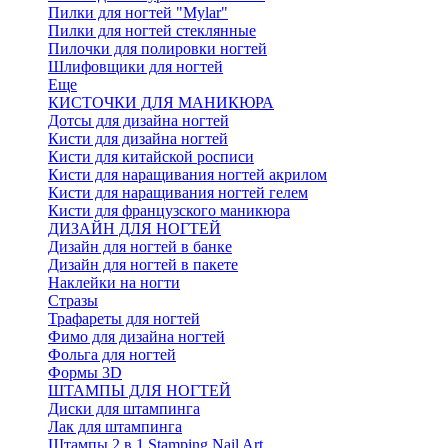
Пилки для ногтей "Mylar"
Пилки для ногтей стеклянные
Пилочки для полировки ногтей
Шлифовщики для ногтей
Еще
КИСТОЧКИ ДЛЯ МАНИКЮРА
Дотсы для дизайна ногтей
Кисти для дизайна ногтей
Кисти для китайской росписи
Кисти для наращивания ногтей акрилом
Кисти для наращивания ногтей гелем
Кисти для французского маникюра
ДИЗАЙН ДЛЯ НОГТЕЙ
Дизайн для ногтей в банке
Дизайн для ногтей в пакете
Наклейки на ногти
Стразы
Трафареты для ногтей
Фимо для дизайна ногтей
Фольга для ногтей
Формы 3D
ШТАМПЫ ДЛЯ НОГТЕЙ
Диски для штампинга
Лак для штампинга
Штампы 2 в 1 Stamping Nail Art