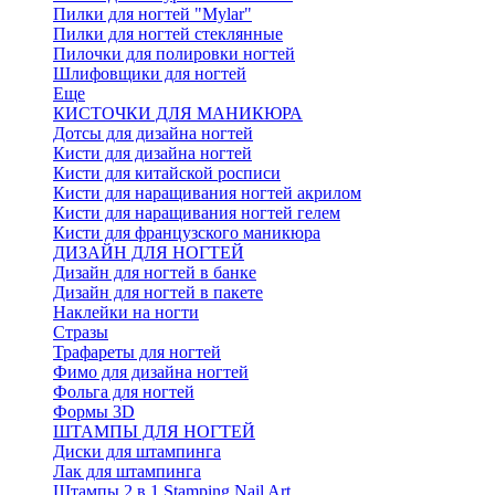
Пилки для ногтей "Mylar"
Пилки для ногтей стеклянные
Пилочки для полировки ногтей
Шлифовщики для ногтей
Еще
КИСТОЧКИ ДЛЯ МАНИКЮРА
Дотсы для дизайна ногтей
Кисти для дизайна ногтей
Кисти для китайской росписи
Кисти для наращивания ногтей акрилом
Кисти для наращивания ногтей гелем
Кисти для французского маникюра
ДИЗАЙН ДЛЯ НОГТЕЙ
Дизайн для ногтей в банке
Дизайн для ногтей в пакете
Наклейки на ногти
Стразы
Трафареты для ногтей
Фимо для дизайна ногтей
Фольга для ногтей
Формы 3D
ШТАМПЫ ДЛЯ НОГТЕЙ
Диски для штампинга
Лак для штампинга
Штампы 2 в 1 Stamping Nail Art