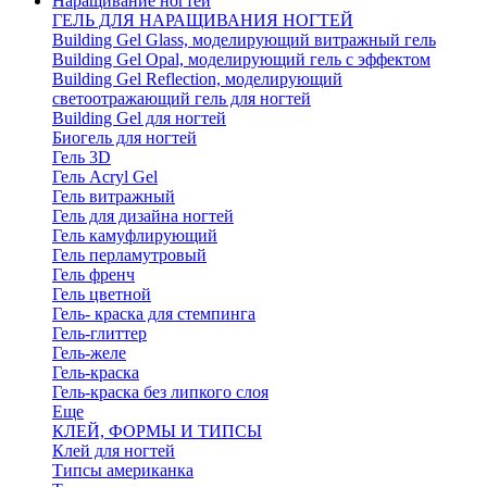
Наращивание ногтей
ГЕЛЬ ДЛЯ НАРАЩИВАНИЯ НОГТЕЙ
Building Gel Glass, моделирующий витражный гель
Building Gel Opal, моделирующий гель с эффектом
Building Gel Reflection, моделирующий
светоотражающий гель для ногтей
Building Gel для ногтей
Биогель для ногтей
Гель 3D
Гель Acryl Gel
Гель витражный
Гель для дизайна ногтей
Гель камуфлирующий
Гель перламутровый
Гель френч
Гель цветной
Гель- краска для стемпинга
Гель-глиттер
Гель-желе
Гель-краска
Гель-краска без липкого слоя
Еще
КЛЕЙ, ФОРМЫ И ТИПСЫ
Клей для ногтей
Типсы американка