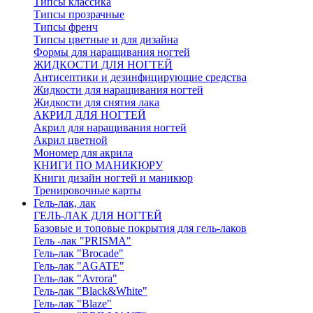
Типсы классика
Типсы прозрачные
Типсы френч
Типсы цветные и для дизайна
Формы для наращивания ногтей
ЖИДКОСТИ ДЛЯ НОГТЕЙ
Антисептики и дезинфицирующие средства
Жидкости для наращивания ногтей
Жидкости для снятия лака
АКРИЛ ДЛЯ НОГТЕЙ
Акрил для наращивания ногтей
Акрил цветной
Мономер для акрила
КНИГИ ПО МАНИКЮРУ
Книги дизайн ногтей и маникюр
Тренировочные карты
Гель-лак, лак
ГЕЛЬ-ЛАК ДЛЯ НОГТЕЙ
Базовые и топовые покрытия для гель-лаков
Гель -лак "PRISMA"
Гель-лак "Brocade"
Гель-лак "AGATE"
Гель-лак "Avrora"
Гель-лак "Black&White"
Гель-лак "Blaze"