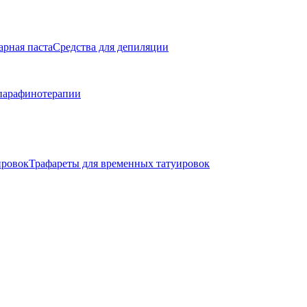
арная паста
Средства для депиляции
парафинотерапии
ировок
Трафареты для временных татуировок