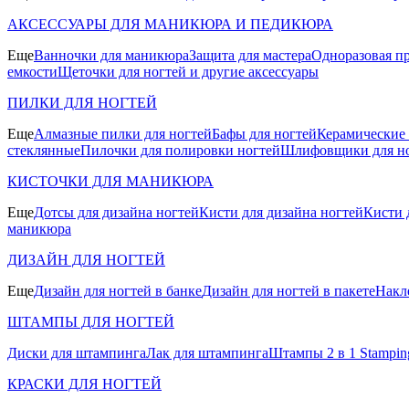
АКСЕССУАРЫ ДЛЯ МАНИКЮРА И ПЕДИКЮРА
Еще
Ванночки для маникюра
Защита для мастера
Одноразовая пр
емкости
Щеточки для ногтей и другие аксессуары
ПИЛКИ ДЛЯ НОГТЕЙ
Еще
Алмазные пилки для ногтей
Бафы для ногтей
Керамические
стеклянные
Пилочки для полировки ногтей
Шлифовщики для н
КИСТОЧКИ ДЛЯ МАНИКЮРА
Еще
Дотсы для дизайна ногтей
Кисти для дизайна ногтей
Кисти 
маникюра
ДИЗАЙН ДЛЯ НОГТЕЙ
Еще
Дизайн для ногтей в банке
Дизайн для ногтей в пакете
Накл
ШТАМПЫ ДЛЯ НОГТЕЙ
Диски для штампинга
Лак для штампинга
Штампы 2 в 1 Stamping
КРАСКИ ДЛЯ НОГТЕЙ