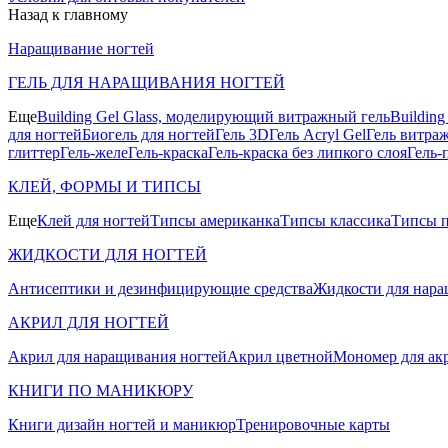
Назад к главному
Наращивание ногтей
ГЕЛЬ ДЛЯ НАРАЩИВАНИЯ НОГТЕЙ
Еще
Building Gel Glass, моделирующий витражный гель
Buildin
для ногтей
Биогель для ногтей
Гель 3D
Гель Acryl Gel
Гель витра
глиттер
Гель-желе
Гель-краска
Гель-краска без липкого слоя
Гель-
КЛЕЙ, ФОРМЫ И ТИПСЫ
Еще
Клей для ногтей
Типсы американка
Типсы классика
Типсы п
ЖИДКОСТИ ДЛЯ НОГТЕЙ
Антисептики и дезинфицирующие средства
Жидкости для нара
АКРИЛ ДЛЯ НОГТЕЙ
Акрил для наращивания ногтей
Акрил цветной
Мономер для ак
КНИГИ ПО МАНИКЮРУ
Книги дизайн ногтей и маникюр
Тренировочные карты