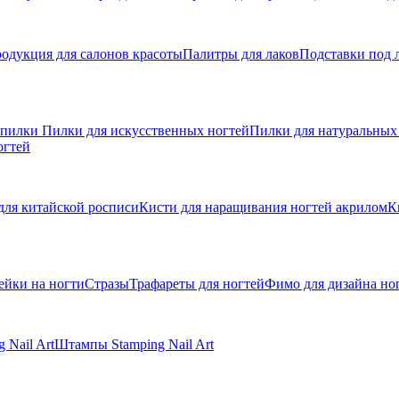
одукция для салонов красоты
Палитры для лаков
Подставки под 
 пилки
Пилки для искусственных ногтей
Пилки для натуральных
огтей
для китайской росписи
Кисти для наращивания ногтей акрилом
К
ейки на ногти
Стразы
Трафареты для ногтей
Фимо для дизайна но
 Nail Art
Штампы Stamping Nail Art