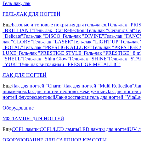
Гель-лак, лак
ГЕЛЬ-ЛАК ДЛЯ НОГТЕЙ
Еще
Базовые и топовые покрытия для гель-лаков
Гель -лак "PR
"BRILLIANT"
Гель-лак "Cat Reflection"
Гель-лак "Ceramic Cat"
Ге
"Delicate"
Гель-лак "DISCO"
Гель-лак "DIVINE"
Гель-лак "FANC
лак "GLORY"
Гель-лак "LASER"
Гель-лак "LIGHT UP"
Гель-ла
"POTAL"
Гель-лак "PRESTIGE ALLURE"
Гель-лак "PRESTIGE 
LUXE"
Гель-лак "PRESTIGE STYLE"
Гель-лак "PRESTIGE" 8 m
"SHELL"
Гель-лак "Shim Glow"
Гель-лак "SHINE"
Гель-лак "STA
"YUKI"
Гель-лак витражный "PRESTIGE METALLIC"
ЛАК ДЛЯ НОГТЕЙ
Еще
Лак для ногтей "Charm"
Лак для ногтей "Multi Reflection"
Ла
шиммером
Лак для ногтей неоново-жемчужный
Лак для ногтей 
ногтей флуоресцентный
Лак-восстановитель для ногтей "VitaLa
Оборудование
УФ ЛАМПЫ ДЛЯ НОГТЕЙ
Еще
CCFL лампы
CCFL/LED лампы
LED лампы для ногтей
UV л
ОБОРУДОВАНИЕ ДЛЯ САЛОНОВ КРАСОТЫ