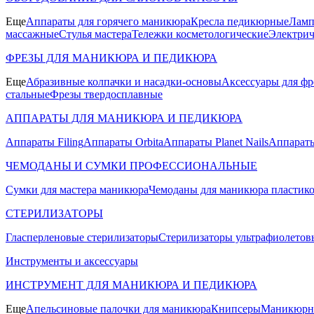
Еще
Аппараты для горячего маникюра
Кресла педикюрные
Ламп
массажные
Стулья мастера
Тележки косметологические
Электрич
ФРЕЗЫ ДЛЯ МАНИКЮРА И ПЕДИКЮРА
Еще
Абразивные колпачки и насадки-основы
Аксессуары для фр
стальные
Фрезы твердосплавные
АППАРАТЫ ДЛЯ МАНИКЮРА И ПЕДИКЮРА
Аппараты Filing
Аппараты Orbita
Аппараты Planet Nails
Аппараты
ЧЕМОДАНЫ И СУМКИ ПРОФЕССИОНАЛЬНЫЕ
Сумки для мастера маникюра
Чемоданы для маникюра пластик
СТЕРИЛИЗАТОРЫ
Гласперленовые стерилизаторы
Стерилизаторы ультрафиолетов
Инструменты и аксессуары
ИНСТРУМЕНТ ДЛЯ МАНИКЮРА И ПЕДИКЮРА
Еще
Апельсиновые палочки для маникюра
Книпсеры
Маникюрны