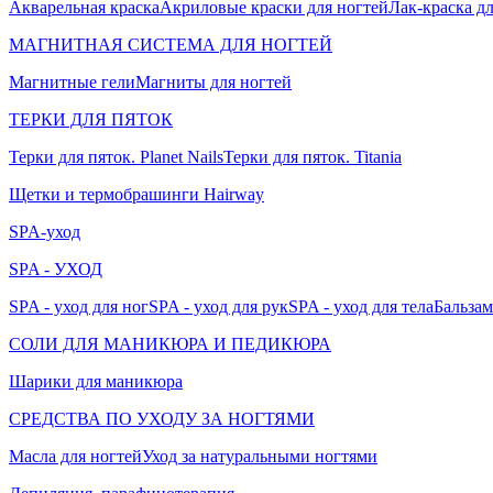
Акварельная краска
Акриловые краски для ногтей
Лак-краска д
МАГНИТНАЯ СИСТЕМА ДЛЯ НОГТЕЙ
Магнитные гели
Магниты для ногтей
ТЕРКИ ДЛЯ ПЯТОК
Терки для пяток. Planet Nails
Терки для пяток. Titania
Щетки и термобрашинги Hairway
SPA-уход
SPA - УХОД
SPA - уход для ног
SPA - уход для рук
SPA - уход для тела
Бальзам
СОЛИ ДЛЯ МАНИКЮРА И ПЕДИКЮРА
Шарики для маникюра
СРЕДСТВА ПО УХОДУ ЗА НОГТЯМИ
Масла для ногтей
Уход за натуральными ногтями