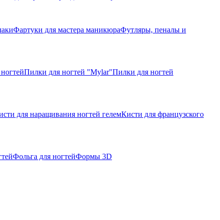
лаки
Фартуки для мастера маникюра
Футляры, пеналы и
 ногтей
Пилки для ногтей "Mylar"
Пилки для ногтей
исти для наращивания ногтей гелем
Кисти для французского
гтей
Фольга для ногтей
Формы 3D