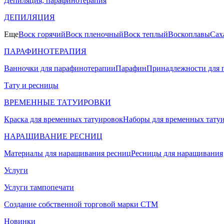
Депиляция, парафинотерапия
ДЕПИЛЯЦИЯ
Еще
Воск горячий
Воск пленочный
Воск теплый
Воскоплавы
Сах
ПАРАФИНОТЕРАПИЯ
Ванночки для парафинотерапии
Парафин
Принадлежности для 
Тату и ресницы
ВРЕМЕННЫЕ ТАТУИРОВКИ
Краска для временных татуировок
Наборы для временных тату
НАРАЩИВАНИЕ РЕСНИЦ
Материалы для наращивания ресниц
Ресницы для наращивания
Услуги
Услуги тампопечати
Создание собственной торговой марки СТМ
Новинки