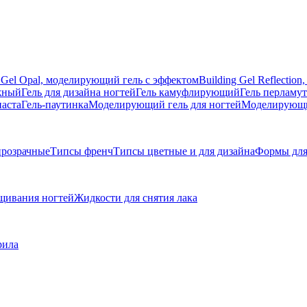
g Gel Opal, моделирующий гель с эффектом
Building Gel Reflecti
жный
Гель для дизайна ногтей
Гель камуфлирующий
Гель перламу
паста
Гель-паутинка
Моделирующий гель для ногтей
Моделирующий
розрачные
Типсы френч
Типсы цветные и для дизайна
Формы для
щивания ногтей
Жидкости для снятия лака
рила