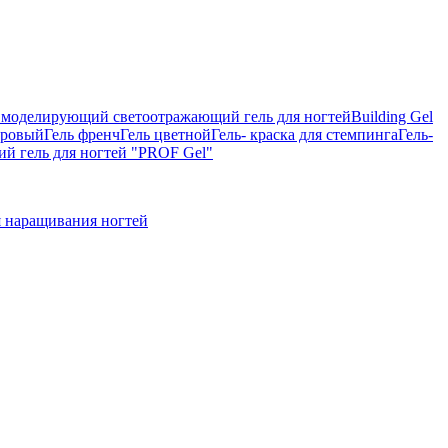
on, моделирующий светоотражающий гель для ногтей
Building Gel
тровый
Гель френч
Гель цветной
Гель- краска для стемпинга
Гель-
 гель для ногтей "PROF Gel"
 наращивания ногтей