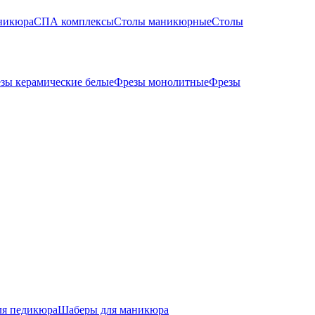
никюра
СПА комплексы
Столы маникюрные
Столы
зы керамические белые
Фрезы монолитные
Фрезы
ля педикюра
Шаберы для маникюра