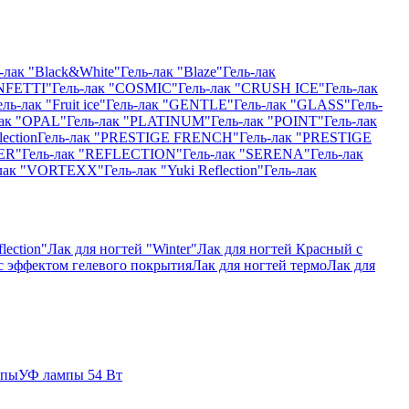
-лак "Black&White"
Гель-лак "Blaze"
Гель-лак
NFETTI"
Гель-лак "COSMIC"
Гель-лак "CRUSH ICE"
Гель-лак
ель-лак "Fruit ice"
Гель-лак "GENTLE"
Гель-лак "GLASS"
Гель-
лак "OPAL"
Гель-лак "PLATINUM"
Гель-лак "POINT"
Гель-лак
ection
Гель-лак "PRESTIGE FRENCH"
Гель-лак "PRESTIGE
ER"
Гель-лак "REFLECTION"
Гель-лак "SERENA"
Гель-лак
-лак "VORTEXX"
Гель-лак "Yuki Reflection"
Гель-лак
lection"
Лак для ногтей "Winter"
Лак для ногтей Красный с
 с эффектом гелевого покрытия
Лак для ногтей термо
Лак для
мпы
УФ лампы 54 Вт