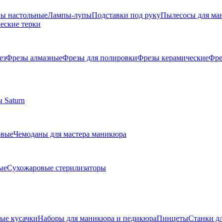
ы настольные
Лампы-лупы
Подставки под руку
Пылесосы для ма
еские терки
ез
Фрезы алмазные
Фрезы для полировки
Фрезы керамические
Фре
 Saturn
овые
Чемоданы для мастера маникюра
ые
Сухожаровые стерилизаторы
е кусачки
Наборы для маникюра и педикюра
Пинцеты
Станки д