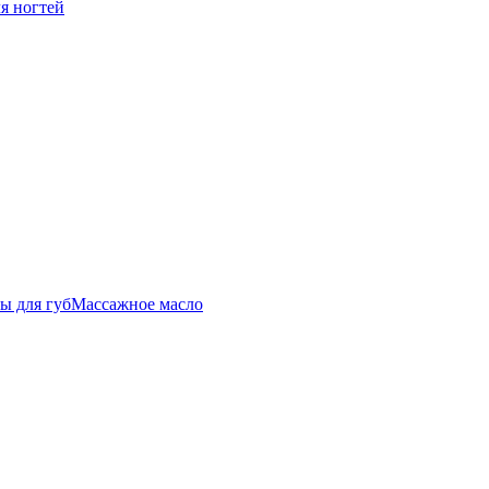
ля ногтей
ы для губ
Массажное масло