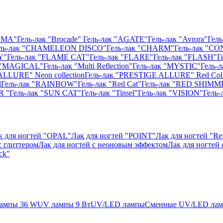
ISMA"
Гель-лак "Brocade"
Гель-лак "AGATE"
Гель-лак "Avrora"
Гель
ль-лак "CHAMELEON DISCO"
Гель-лак "CHARM"
Гель-лак "CO
Y"
Гель-лак "FLAME CAT"
Гель-лак "FLARE"
Гель-лак "FLASH"
Г
к "MAGICAL"
Гель-лак "Multi Reflection"
Гель-лак "MYSTIC"
Гель-
ALLURE" Neon collection
Гель-лак "PRESTIGE ALLURE" Red Coll
l
Гель-лак "RAINBOW"
Гель-лак "Red Cat"
Гель-лак "RED SHIMM
R "
Гель-лак "SUN CAT"
Гель-лак "Tinsel"
Гель-лак "VISION"
Гель
к для ногтей "OPAL"
Лак для ногтей "POINT"
Лак для ногтей "Ref
с глиттером
Лак для ногтей с неоновым эффектом
Лак для ногтей
ck"
ампы 36 W
UV лампы 9 Вт
UV/LED лампы
Сменные UV/LED ла